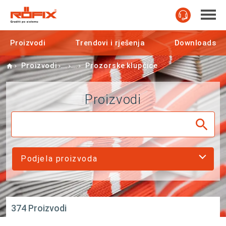
Proizvodi
Trendovi i rješenja
Downloads
Home
Proizvodi
Prozorske klupčice
Proizvodi
Podjela proizvoda
374 Proizvodi