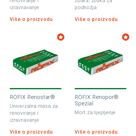
renoviranje i
žbuka, žbuka za
izravnavanje
podnožja
Više o proizvodu
Više o proizvodu
RÖFIX Renostar®
RÖFIX Renopor®
Spezial
Univerzalna masa za
Mort za lijepljenje
renoviranje i
izravnavanje
Više o proizvodu
Više o proizvodu