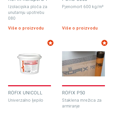
Izolacijska ploča za
Pjenomort 600 kg/m³
unutarnju upotrebu
080
Više o proizvodu
Više o proizvodu
RÖFIX UNICOLL
RÖFIX P50
Univerzalno ljepilo
Staklena mrežica za
armiranje