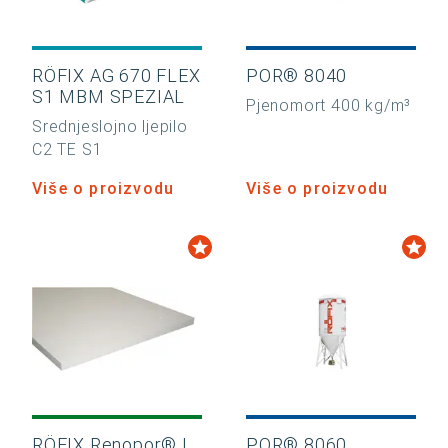
RÖFIX AG 670 FLEX
POR® 8040
S1 MBM SPEZIAL
Pjenomort 400 kg/m³
Srednjeslojno ljepilo
C2 TE S1
Više o proizvodu
Više o proizvodu
RÖFIX Renopor® I
POR® 8060