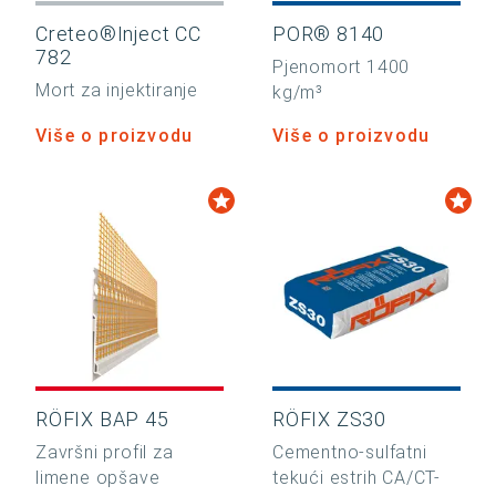
Creteo®Inject CC
POR® 8140
782
Pjenomort 1400
Mort za injektiranje
kg/m³
Više o proizvodu
Više o proizvodu
RÖFIX BAP 45
RÖFIX ZS30
Završni profil za
Cementno-sulfatni
limene opšave
tekući estrih CA/CT-