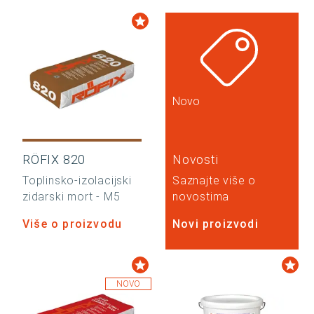
Novo
RÖFIX 820
Novosti
Toplinsko-izolacijski
Saznajte više o
zidarski mort - M5
novostima
Više o proizvodu
Novi proizvodi
NOVO