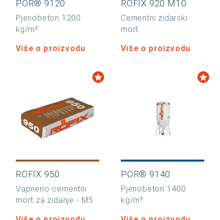
POR® 9120
RÖFIX 920 M10
Pjenobeton 1200
Cementni zidarski
kg/m³
mort
Više o proizvodu
Više o proizvodu
RÖFIX 950
POR® 9140
Vapneno-cementni
Pjenobeton 1400
mort za zidanje - M5
kg/m³
Više o proizvodu
Više o proizvodu