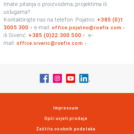
Imate pitanja o proizvodima, projektima ili
uslugama?
Kontaktirajte nas na telefon: Pojatno:
+385 (0)1
3005 300
e-mail:
office.pojatno@roefix.com
ili Siverić:
+385 (0)22 300 500
e-
mail:
office.siveric@roefix.com
Posjetite nas na Facebook
Posjetite nas na Instagram
Posjetite nas na YouT
Posjetite nas na 
Impressum
Opći uvjeti prodaje
Zaštita osobnih podataka