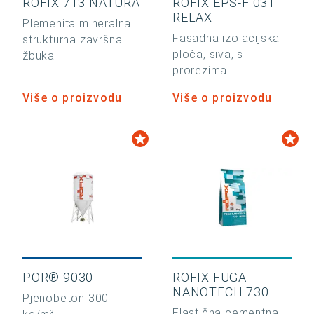
RÖFIX 713 NATURA
RÖFIX EPS-F 031
RELAX
Plemenita mineralna
Fasadna izolacijska
strukturna završna
ploča, siva, s
žbuka
prorezima
Više o proizvodu
Više o proizvodu
POR® 9030
RÖFIX FUGA
NANOTECH 730
Pjenobeton 300
Elastična cementna