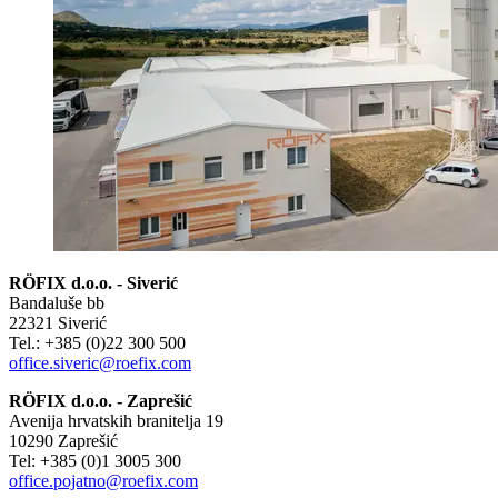
RÖFIX d.o.o. - Siverić
Bandaluše bb
22321 Siverić
Tel.: +385 (0)22 300 500
office.siveric@roefix.com
RÖFIX d.o.o. - Zaprešić
Avenija hrvatskih branitelja 19
10290 Zaprešić
Tel: +385 (0)1 3005 300
office.pojatno@roefix.com