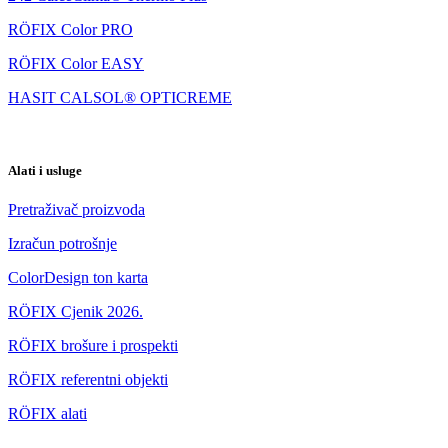
RÖFIX Color PRO
RÖFIX Color EASY
HASIT CALSOL® OPTICREME
Alati i usluge
Pretraživač proizvoda
Izračun potrošnje
ColorDesign ton karta
RÖFIX Cjenik 2026.
RÖFIX brošure i prospekti
RÖFIX referentni objekti
RÖFIX alati