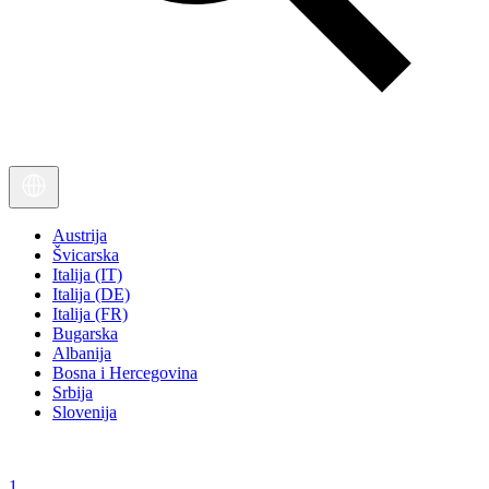
Austrija
Švicarska
Italija (IT)
Italija (DE)
Italija (FR)
Bugarska
Albanija
Bosna i Hercegovina
Srbija
Slovenija
1