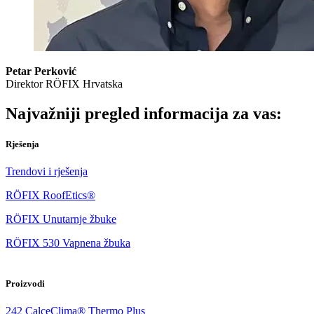
Petar Perković
Direktor RÖFIX Hrvatska
Najvažniji pregled informacija za vas:
Rješenja
Trendovi i rješenja
RÖFIX RoofEtics®
RÖFIX Unutarnje žbuke
RÖFIX 530 Vapnena žbuka
Proizvodi
242 CalceClima® Thermo Plus