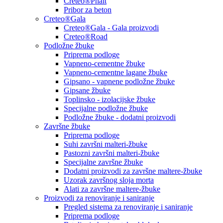
Creteo®Phalt
Pribor za beton
Creteo®Gala
Creteo®Gala - Gala proizvodi
Creteo®Road
Podložne žbuke
Priprema podloge
Vapneno-cementne žbuke
Vapneno-cementne lagane žbuke
Gipsano - vapnene podložne žbuke
Gipsane žbuke
Toplinsko - izolacijske žbuke
Specijalne podložne žbuke
Podložne žbuke - dodatni proizvodi
Završne žbuke
Priprema podloge
Suhi završni malteri-žbuke
Pastozni završni malteri-žbuke
Specijalne završne žbuke
Dodatni proizvodi za završne maltere-žbuke
Uzorak završnog sloja morta
Alati za završne maltere-žbuke
Proizvodi za renoviranje i saniranje
Pregled sistema za renoviranje i saniranje
Priprema podloge