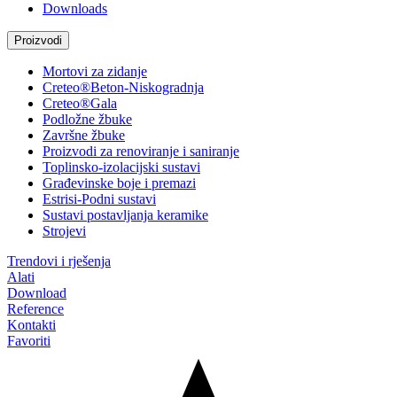
Downloads
Proizvodi
Mortovi za zidanje
Creteo®Beton-Niskogradnja
Creteo®Gala
Podložne žbuke
Završne žbuke
Proizvodi za renoviranje i saniranje
Toplinsko-izolacijski sustavi
Građevinske boje i premazi
Estrisi-Podni sustavi
Sustavi postavljanja keramike
Strojevi
Trendovi i rješenja
Alati
Download
Reference
Kontakti
Favoriti