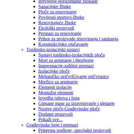
Brtvljenje-horizontalne blokade
Sanacijske žbuke
Ploče za renoviranje
Povijesni mortovi-žbuke
Renovirajuće žbuke
Ekološki proizvodi
Premazi za renoviranje
Pribor za proizvode renoviranja i saniranja
Konstrukcijsko ojačavanje
Toplinsko-izolacijski sustavi
Sustavi toplinsko-izolacijskih ploča
Mort za armiranje i lijepljenje
Impregnacije-zaštitni premazi
Izolacijske ploče
Mehaničko pričvršćivanje pričvrsnice
Mrežice za armiranje
Elementi izolacije
Montažni elementi
Izvedba rubova i fuga
Gipsane mase za izravnjavanje i gletanje
Nosive ploče-Građevinske ploče
Dodatni proizvodi
Prikaži sve...
Građevinske boje i premazi
Priprema podloge, specijalni proizvodi