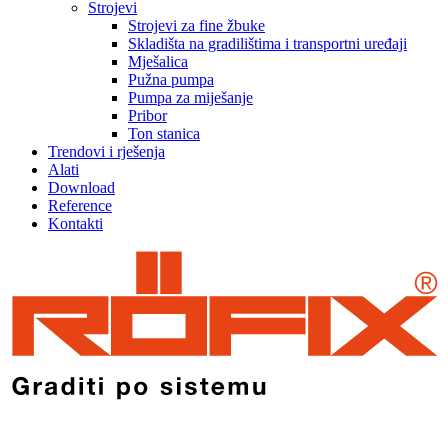
Strojevi
Strojevi za fine žbuke
Skladišta na gradilištima i transportni uređaji
Mješalica
Pužna pumpa
Pumpa za miješanje
Pribor
Ton stanica
Trendovi i rješenja
Alati
Download
Reference
Kontakti