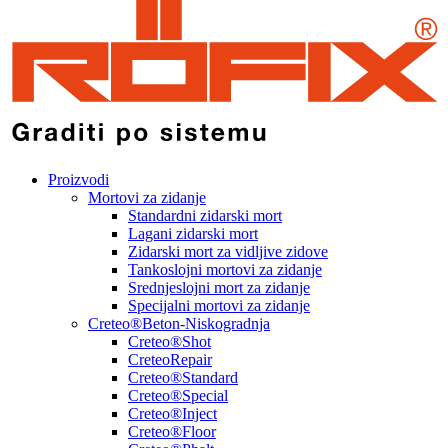
Proizvodi
Mortovi za zidanje
Standardni zidarski mort
Lagani zidarski mort
Zidarski mort za vidljive zidove
Tankoslojni mortovi za zidanje
Srednjeslojni mort za zidanje
Specijalni mortovi za zidanje
Creteo®Beton-Niskogradnja
Creteo®Shot
CreteoRepair
Creteo®Standard
Creteo®Special
Creteo®Inject
Creteo®Floor