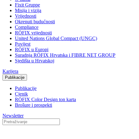
Fixit Gruppe
Misija i vizija
Vrijednosti
Okrenuti budućnosti
Compliance
RÖFIX vrijednosti
United Nations Global Compact (UNGC)
Povijest
RÖFIX u Europi
Suradnja RÖFIX Hrvatska i FIBRE NET GROUP
Sjedišta u Hrvatskoj
Karijera
Publikacije
Publikacije
Cjenik
RÖFIX Color Design ton karta
Brošure i prospekti
Newsletter