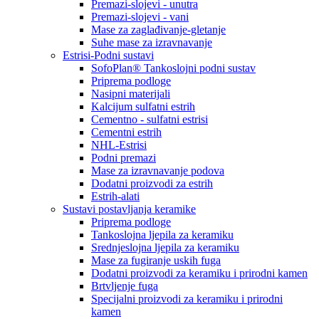
Premazi-slojevi - unutra
Premazi-slojevi - vani
Mase za zaglađivanje-gletanje
Suhe mase za izravnavanje
Estrisi-Podni sustavi
SofoPlan® Tankoslojni podni sustav
Priprema podloge
Nasipni materijali
Kalcijum sulfatni estrih
Cementno - sulfatni estrisi
Cementni estrih
NHL-Estrisi
Podni premazi
Mase za izravnavanje podova
Dodatni proizvodi za estrih
Estrih-alati
Sustavi postavljanja keramike
Priprema podloge
Tankoslojna ljepila za keramiku
Srednjeslojna ljepila za keramiku
Mase za fugiranje uskih fuga
Dodatni proizvodi za keramiku i prirodni kamen
Brtvljenje fuga
Specijalni proizvodi za keramiku i prirodni
kamen