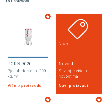
16 Proizvodi
Novo
POR® 9020
Novosti
Pjenobeton cca. 200
Saznajte više o
kg/m³
novostima
Više o proizvodu
Novi proizvodi