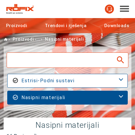
Proizvodi
Trendovi i rješenja
Downloads
Home
Proizvodi
Nasipni materijali
Estrisi-Podni sustavi
Nasipni materijali
Nasipni materijali