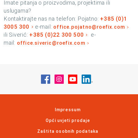
Imate pitanja o proizvodima, projektima ili
uslugama?
Kontaktirajte nas na telefon: Pojatno:
+385 (0)1
3005 300
e-mail:
office.pojatno@roefix.com
ili Siverić:
+385 (0)22 300 500
e-
mail:
office.siveric@roefix.com
Posjetite nas na Facebook
Posjetite nas na Instagram
Posjetite nas na YouT
Posjetite nas na 
Impressum
Opći uvjeti prodaje
Zaštita osobnih podataka