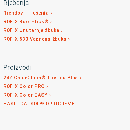
Rješenja
Trendovi i rješenja
RÖFIX RoofEtics®
RÖFIX Unutarnje žbuke
RÖFIX 530 Vapnena žbuka
Proizvodi
242 CalceClima® Thermo Plus
RÖFIX Color PRO
RÖFIX Color EASY
HASIT CALSOL® OPTICREME