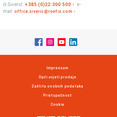
ili Siverić:
+385 (0)22 300 500
e-
mail:
office.siveric@roefix.com
Posjetite nas na Facebook
Posjetite nas na Instagram
Posjetite nas na YouT
Posjetite nas na 
Impressum
Opći uvjeti prodaje
Zaštita osobnih podataka
Pristupačnost
Cookie