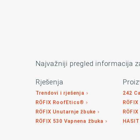
Najvažniji pregled informacija z
Rješenja
Proiz
Trendovi i rješenja
242 C
RÖFIX RoofEtics®
RÖFIX
RÖFIX Unutarnje žbuke
RÖFIX
RÖFIX 530 Vapnena žbuka
HASIT