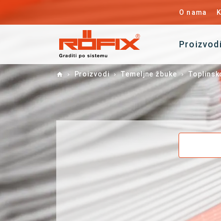
O nama
K
Proizvod
Home
Proizvodi
Temeljne žbuke
Toplinsko