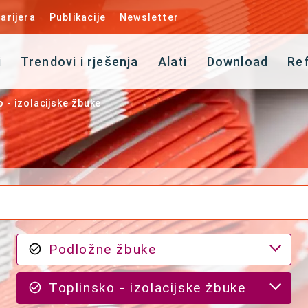
arijera
Publikacije
Newsletter
i
Trendovi i rješenja
Alati
Download
Re
 - izolacijske žbuke
Podložne žbuke
Toplinsko - izolacijske žbuke