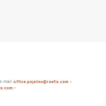
e-mail:
office.pojatno@roefix.com
fix.com