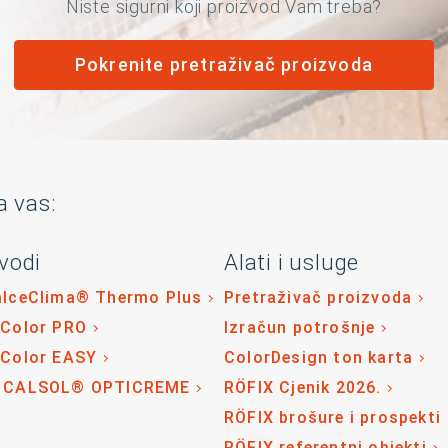
Niste sigurni koji proizvod Vam treba?
Pokrenite pretraživač proizvoda
a vas:
vodi
Alati i usluge
alceClima® Thermo Plus
Pretraživač proizvoda
 Color PRO
Izračun potrošnje
 Color EASY
ColorDesign ton karta
 CALSOL® OPTICREME
RÖFIX Cjenik 2026.
RÖFIX brošure i prospekti
RÖFIX referentni objekti