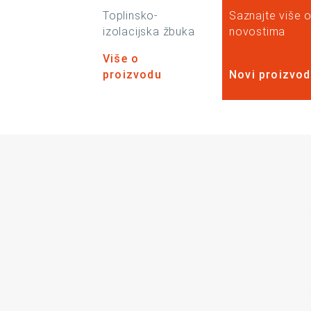
Toplinsko-
Saznajte više 
izolacijska žbuka
novostima
Više o
proizvodu
Novi proizvod