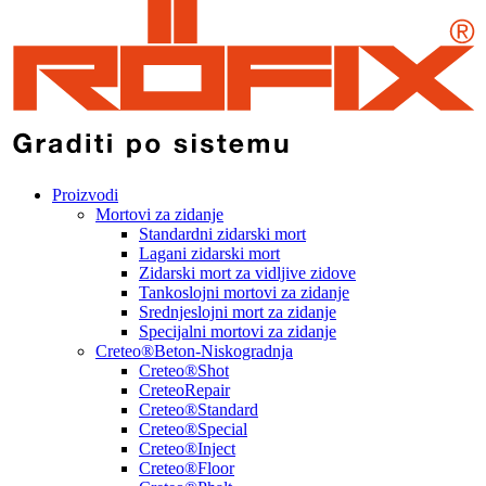
Proizvodi
Mortovi za zidanje
Standardni zidarski mort
Lagani zidarski mort
Zidarski mort za vidljive zidove
Tankoslojni mortovi za zidanje
Srednjeslojni mort za zidanje
Specijalni mortovi za zidanje
Creteo®Beton-Niskogradnja
Creteo®Shot
CreteoRepair
Creteo®Standard
Creteo®Special
Creteo®Inject
Creteo®Floor