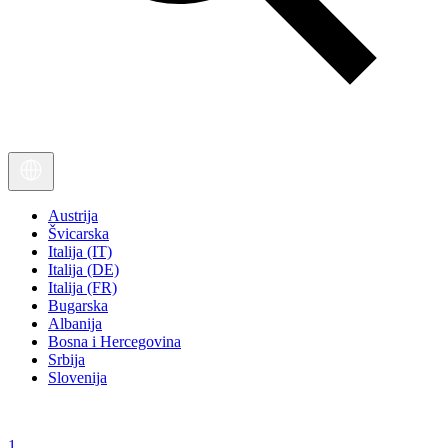
Austrija
Švicarska
Italija (IT)
Italija (DE)
Italija (FR)
Bugarska
Albanija
Bosna i Hercegovina
Srbija
Slovenija
1