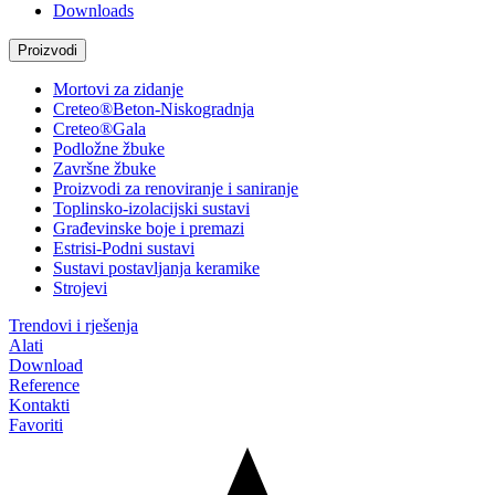
Downloads
Proizvodi
Mortovi za zidanje
Creteo®Beton-Niskogradnja
Creteo®Gala
Podložne žbuke
Završne žbuke
Proizvodi za renoviranje i saniranje
Toplinsko-izolacijski sustavi
Građevinske boje i premazi
Estrisi-Podni sustavi
Sustavi postavljanja keramike
Strojevi
Trendovi i rješenja
Alati
Download
Reference
Kontakti
Favoriti