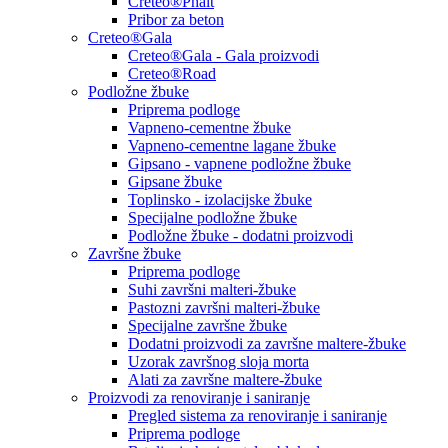
Creteo®Phalt
Pribor za beton
Creteo®Gala
Creteo®Gala - Gala proizvodi
Creteo®Road
Podložne žbuke
Priprema podloge
Vapneno-cementne žbuke
Vapneno-cementne lagane žbuke
Gipsano - vapnene podložne žbuke
Gipsane žbuke
Toplinsko - izolacijske žbuke
Specijalne podložne žbuke
Podložne žbuke - dodatni proizvodi
Završne žbuke
Priprema podloge
Suhi završni malteri-žbuke
Pastozni završni malteri-žbuke
Specijalne završne žbuke
Dodatni proizvodi za završne maltere-žbuke
Uzorak završnog sloja morta
Alati za završne maltere-žbuke
Proizvodi za renoviranje i saniranje
Pregled sistema za renoviranje i saniranje
Priprema podloge