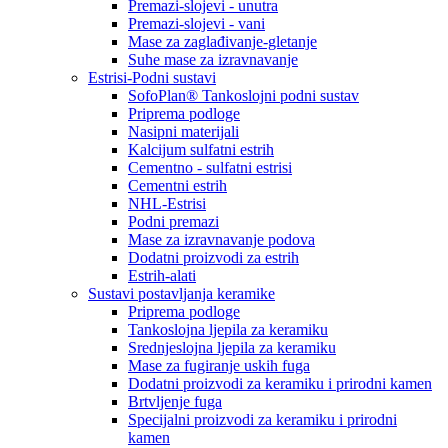
Premazi-slojevi - unutra
Premazi-slojevi - vani
Mase za zaglađivanje-gletanje
Suhe mase za izravnavanje
Estrisi-Podni sustavi
SofoPlan® Tankoslojni podni sustav
Priprema podloge
Nasipni materijali
Kalcijum sulfatni estrih
Cementno - sulfatni estrisi
Cementni estrih
NHL-Estrisi
Podni premazi
Mase za izravnavanje podova
Dodatni proizvodi za estrih
Estrih-alati
Sustavi postavljanja keramike
Priprema podloge
Tankoslojna ljepila za keramiku
Srednjeslojna ljepila za keramiku
Mase za fugiranje uskih fuga
Dodatni proizvodi za keramiku i prirodni kamen
Brtvljenje fuga
Specijalni proizvodi za keramiku i prirodni
kamen