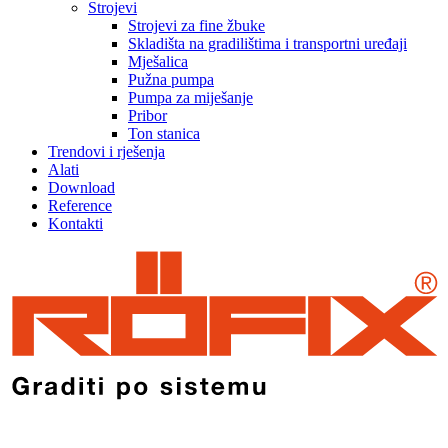
Strojevi
Strojevi za fine žbuke
Skladišta na gradilištima i transportni uređaji
Mješalica
Pužna pumpa
Pumpa za miješanje
Pribor
Ton stanica
Trendovi i rješenja
Alati
Download
Reference
Kontakti