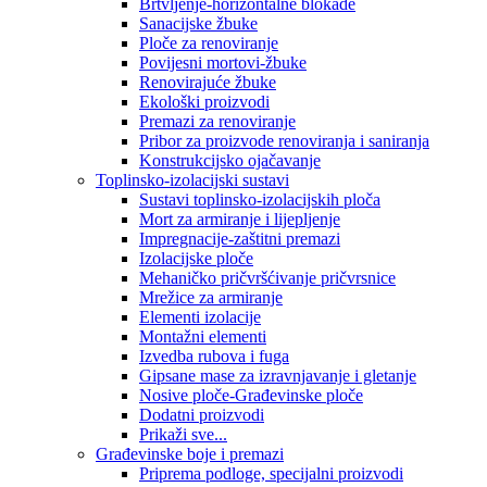
Brtvljenje-horizontalne blokade
Sanacijske žbuke
Ploče za renoviranje
Povijesni mortovi-žbuke
Renovirajuće žbuke
Ekološki proizvodi
Premazi za renoviranje
Pribor za proizvode renoviranja i saniranja
Konstrukcijsko ojačavanje
Toplinsko-izolacijski sustavi
Sustavi toplinsko-izolacijskih ploča
Mort za armiranje i lijepljenje
Impregnacije-zaštitni premazi
Izolacijske ploče
Mehaničko pričvršćivanje pričvrsnice
Mrežice za armiranje
Elementi izolacije
Montažni elementi
Izvedba rubova i fuga
Gipsane mase za izravnjavanje i gletanje
Nosive ploče-Građevinske ploče
Dodatni proizvodi
Prikaži sve...
Građevinske boje i premazi
Priprema podloge, specijalni proizvodi