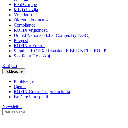
Fixit Gruppe
Misija i vizija
Vrijednosti
Okrenuti budućnosti
Compliance
RÖFIX vrijednosti
United Nations Global Compact (UNGC)
Povijest
RÖFIX u Europi
Suradnja RÖFIX Hrvatska i FIBRE NET GROUP
Sjedišta u Hrvatskoj
Karijera
Publikacije
Publikacije
Cjenik
RÖFIX Color Design ton karta
Brošure i prospekti
Newsletter