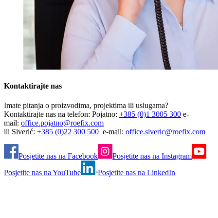
Kontaktirajte nas
Imate pitanja o proizvodima, projektima ili uslugama?
Kontaktirajte nas na telefon: Pojatno:
+385 (0)1 3005 300
e-
mail:
office.pojatno@roefix.com
ili Siverić:
+385 (0)22 300 500
e-mail:
office.siveric@roefix.com
Posjetite nas na Facebook
Posjetite nas na Instagram
Posjetite nas na YouTube
Posjetite nas na LinkedIn