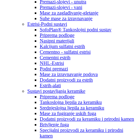
Premazi-slojevi - unutra
Premazi-slojevi - vani
Mase za zaglađivanje-gletanje
Suhe mase za izravnavanje
Estrisi-Podni sustavi
SofoPlan® Tankoslojni podni sustav
Priprema podloge
Nasipni materijali
Kalcijum sulfatni estrih
Cementno - sulfatni estrisi
Cementni estrih
NHL-Estrisi
Podni premazi
Mase za izravnavanje podova
Dodatni proizvodi za estrih
Estrih-alati
Sustavi postavljanja keramike
Priprema podloge
Tankoslojna ljepila za keramiku
Srednjeslojna ljepila za keramiku
Mase za fugiranje uskih fuga
Dodatni proizvodi za keramiku i prirodni kamen
Brtvljenje fuga
Specijalni proizvodi za keramiku i prirodni
kamen