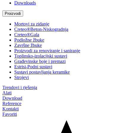
Downloads
Proizvodi
Mortovi za zidanje
Creteo®Beton-Niskogradnja
Creteo®Gala
Podložne žbuke
Završne žbuke
Proizvodi za renoviranje i saniranje
Toplinsko-izolacijski sustavi
Građevinske boje i premazi
Estrisi-Podni sustavi
Sustavi postavljanja keramike
Strojevi
Trendovi i rješenja
Alati
Download
Reference
Kontakti
Favoriti