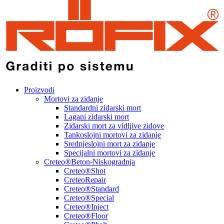
Proizvodi
Mortovi za zidanje
Standardni zidarski mort
Lagani zidarski mort
Zidarski mort za vidljive zidove
Tankoslojni mortovi za zidanje
Srednjeslojni mort za zidanje
Specijalni mortovi za zidanje
Creteo®Beton-Niskogradnja
Creteo®Shot
CreteoRepair
Creteo®Standard
Creteo®Special
Creteo®Inject
Creteo®Floor