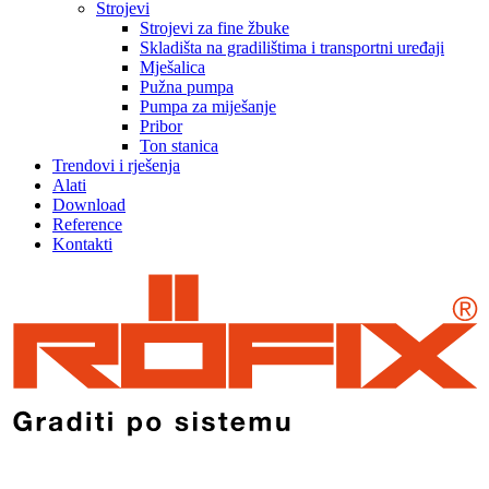
Strojevi
Strojevi za fine žbuke
Skladišta na gradilištima i transportni uređaji
Mješalica
Pužna pumpa
Pumpa za miješanje
Pribor
Ton stanica
Trendovi i rješenja
Alati
Download
Reference
Kontakti