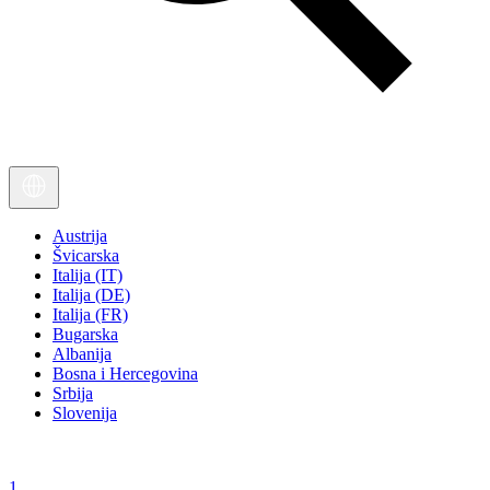
Austrija
Švicarska
Italija (IT)
Italija (DE)
Italija (FR)
Bugarska
Albanija
Bosna i Hercegovina
Srbija
Slovenija
1