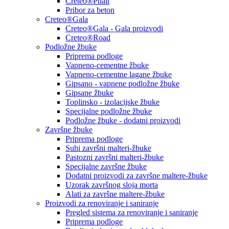
Creteo®Phalt
Pribor za beton
Creteo®Gala
Creteo®Gala - Gala proizvodi
Creteo®Road
Podložne žbuke
Priprema podloge
Vapneno-cementne žbuke
Vapneno-cementne lagane žbuke
Gipsano - vapnene podložne žbuke
Gipsane žbuke
Toplinsko - izolacijske žbuke
Specijalne podložne žbuke
Podložne žbuke - dodatni proizvodi
Završne žbuke
Priprema podloge
Suhi završni malteri-žbuke
Pastozni završni malteri-žbuke
Specijalne završne žbuke
Dodatni proizvodi za završne maltere-žbuke
Uzorak završnog sloja morta
Alati za završne maltere-žbuke
Proizvodi za renoviranje i saniranje
Pregled sistema za renoviranje i saniranje
Priprema podloge