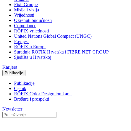
Fixit Gruppe
Misija i vizija
Vrijednosti
Okrenuti budućnosti
Compliance
RÖFIX vrijednosti
United Nations Global Compact (UNGC)
Povijest
RÖFIX u Europi
Suradnja RÖFIX Hrvatska i FIBRE NET GROUP
Sjedišta u Hrvatskoj
Karijera
Publikacije
Publikacije
Cjenik
RÖFIX Color Design ton karta
Brošure i prospekti
Newsletter