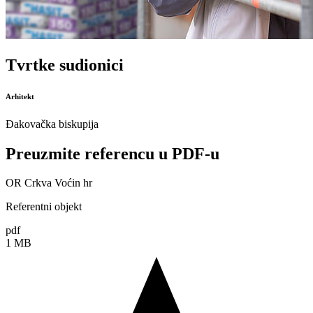
Tvrtke sudionici
Arhitekt
Đakovačka biskupija
Preuzmite referencu u PDF-u
OR Crkva Voćin hr
Referentni objekt
pdf
1 MB