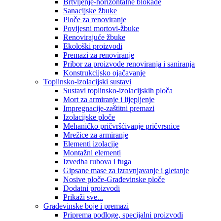
Brtvljenje-horizontalne blokade
Sanacijske žbuke
Ploče za renoviranje
Povijesni mortovi-žbuke
Renovirajuće žbuke
Ekološki proizvodi
Premazi za renoviranje
Pribor za proizvode renoviranja i saniranja
Konstrukcijsko ojačavanje
Toplinsko-izolacijski sustavi
Sustavi toplinsko-izolacijskih ploča
Mort za armiranje i lijepljenje
Impregnacije-zaštitni premazi
Izolacijske ploče
Mehaničko pričvršćivanje pričvrsnice
Mrežice za armiranje
Elementi izolacije
Montažni elementi
Izvedba rubova i fuga
Gipsane mase za izravnjavanje i gletanje
Nosive ploče-Građevinske ploče
Dodatni proizvodi
Prikaži sve...
Građevinske boje i premazi
Priprema podloge, specijalni proizvodi