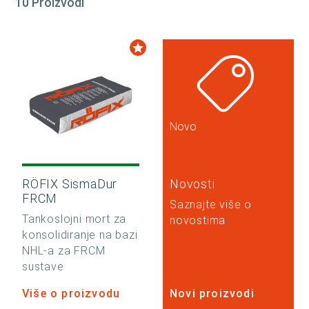
10 Proizvodi
Novo
RÖFIX SismaDur
Novosti
FRCM
Saznajte više o
Tankoslojni mort za
novostima
konsolidiranje na bazi
NHL-a za FRCM
sustave
Više o proizvodu
Novi proizvodi