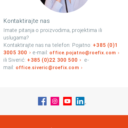
Kontaktirajte nas
Imate pitanja o proizvodima, projektima ili
uslugama?
Kontaktirajte nas na telefon: Pojatno:
+385 (0)1
3005 300
e-mail:
office.pojatno@roefix.com
ili Siverić:
+385 (0)22 300 500
e-
mail:
office.siveric@roefix.com
Posjetite nas na Facebook
Posjetite nas na Instagram
Posjetite nas na YouT
Posjetite nas na 