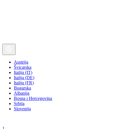
Austrija
Švicarska
Italija (IT)
Italija (DE)
Italija (FR)
Bugarska
Albanija
Bosna i Hercegovina
Srbija
Slovenija
1