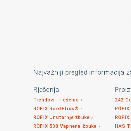
Najvažniji pregled informacija z
Rješenja
Proiz
Trendovi i rješenja
242 C
RÖFIX RoofEtics®
RÖFIX
RÖFIX Unutarnje žbuke
RÖFIX
RÖFIX 530 Vapnena žbuka
HASIT