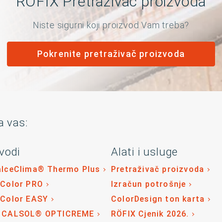
RÖFIX Pretraživač proizvoda
Niste sigurni koji proizvod Vam treba?
Pokrenite pretraživač proizvoda
a vas:
vodi
Alati i usluge
alceClima® Thermo Plus
Pretraživač proizvoda
 Color PRO
Izračun potrošnje
 Color EASY
ColorDesign ton karta
 CALSOL® OPTICREME
RÖFIX Cjenik 2026.