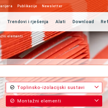
arijera
Publikacije
Newsletter
i
Trendovi i rješenja
Alati
Download
Re
žni elementi
Toplinsko-izolacijski sustavi
Montažni elementi