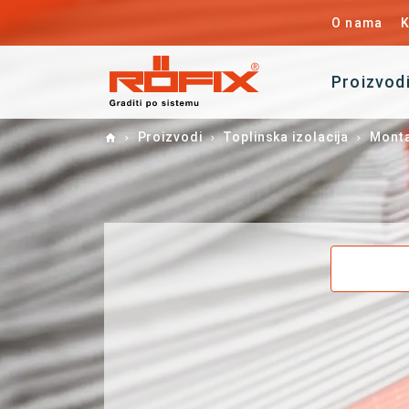
O nama
K
Proizvod
Home
Proizvodi
Toplinska izolacija
Monta