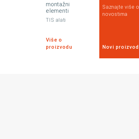
montažni
Saznajte više 
elementi
novostima
TIS alati
Više o
proizvodu
Novi proizvod