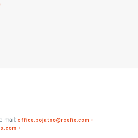
e-mail:
office.pojatno@roefix.com
fix.com