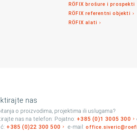
RÖFIX brošure i prospekti
RÖFIX referentni objekti
RÖFIX alati
ktirajte nas
itanja o proizvodima, projektima ili uslugama?
irajte nas na telefon: Pojatno:
+385 (0)1 3005 300
rić:
+385 (0)22 300 500
e-mail:
office.siveric@roe