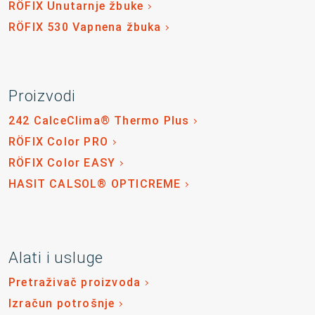
RÖFIX Unutarnje žbuke
RÖFIX 530 Vapnena žbuka
Proizvodi
242 CalceClima® Thermo Plus
RÖFIX Color PRO
RÖFIX Color EASY
HASIT CALSOL® OPTICREME
Alati i usluge
Pretraživač proizvoda
Izračun potrošnje