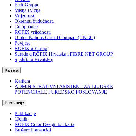
Fixit Gruppe
Misija i vizija
Vrijednosti
Okrenuti budućnosti
Compliance
RÖFIX vrijednosti
United Nations Global Compact (UNGC)
Povijest
RÖFIX u Europi
Suradnja RÖFIX Hrvatska i FIBRE NET GROUP
Sjedišta u Hrvatskoj
Karijera
Karijera
ADMINISTRATIVNI ASISTENT ZA LJUDSKE
POTENCIJALE I UREDSKO POSLOVANJE
Publikacije
Publikacije
Cjenik
RÖFIX Color Design ton karta
Brošure i prospekti