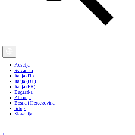
Austrija
Švicarska
Italija (IT)
Italija (DE)
Italija (FR)
Bugarska
Albanija
Bosna i Hercegovina
Srbija
Slovenija
1