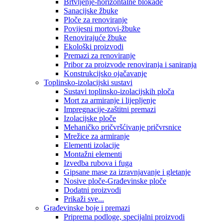
Brtvljenje-horizontalne blokade
Sanacijske žbuke
Ploče za renoviranje
Povijesni mortovi-žbuke
Renovirajuće žbuke
Ekološki proizvodi
Premazi za renoviranje
Pribor za proizvode renoviranja i saniranja
Konstrukcijsko ojačavanje
Toplinsko-izolacijski sustavi
Sustavi toplinsko-izolacijskih ploča
Mort za armiranje i lijepljenje
Impregnacije-zaštitni premazi
Izolacijske ploče
Mehaničko pričvršćivanje pričvrsnice
Mrežice za armiranje
Elementi izolacije
Montažni elementi
Izvedba rubova i fuga
Gipsane mase za izravnjavanje i gletanje
Nosive ploče-Građevinske ploče
Dodatni proizvodi
Prikaži sve...
Građevinske boje i premazi
Priprema podloge, specijalni proizvodi