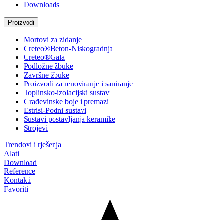
Downloads
Proizvodi
Mortovi za zidanje
Creteo®Beton-Niskogradnja
Creteo®Gala
Podložne žbuke
Završne žbuke
Proizvodi za renoviranje i saniranje
Toplinsko-izolacijski sustavi
Građevinske boje i premazi
Estrisi-Podni sustavi
Sustavi postavljanja keramike
Strojevi
Trendovi i rješenja
Alati
Download
Reference
Kontakti
Favoriti