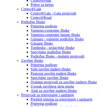
Creteo®Phalt
Pribor za beton
Creteo®Gala
Creteo®Gala - Gala proizvodi
Creteo®Road
Podložne žbuke
Priprema podloge
Vapneno-cementne žbuke
Vapneno-cementne lagane žbuke
Gipsano - vapnene podložne žbuke
Gipsane žbuke
Toplinsko - izolacijske žbuke
Specijalne podložne žbuke
Podložne žbuke - dodatni proizvodi
Završne žbuke
Priprema podloge
Suhi završni malteri-žbuke
Pastozni završni malteri-žbuke
Specijalne završne žbuke
Dodatni proizvodi za završne maltere-žbuke
Uzorak završnog sloja morta
Alati za završne maltere-žbuke
Proizvodi za renoviranje i saniranje
Pregled sistema za renoviranje i saniranje
Priprema podloge