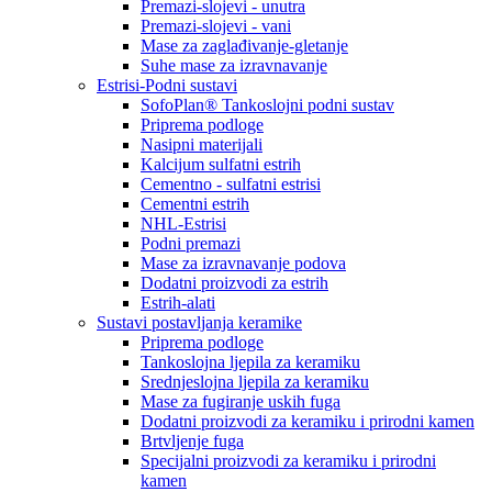
Premazi-slojevi - unutra
Premazi-slojevi - vani
Mase za zaglađivanje-gletanje
Suhe mase za izravnavanje
Estrisi-Podni sustavi
SofoPlan® Tankoslojni podni sustav
Priprema podloge
Nasipni materijali
Kalcijum sulfatni estrih
Cementno - sulfatni estrisi
Cementni estrih
NHL-Estrisi
Podni premazi
Mase za izravnavanje podova
Dodatni proizvodi za estrih
Estrih-alati
Sustavi postavljanja keramike
Priprema podloge
Tankoslojna ljepila za keramiku
Srednjeslojna ljepila za keramiku
Mase za fugiranje uskih fuga
Dodatni proizvodi za keramiku i prirodni kamen
Brtvljenje fuga
Specijalni proizvodi za keramiku i prirodni
kamen