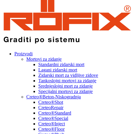
Proizvodi
Mortovi za zidanje
Standardni zidarski mort
Lagani zidarski mort
Zidarski mort za vidljive zidove
Tankoslojni mortovi za zidanje
Srednjeslojni mort za zidanje
Specijalni mortovi za zidanje
Creteo®Beton-Niskogradnja
Creteo®Shot
CreteoRepair
Creteo®Standard
Creteo®Special
Creteo®Inject
Creteo®Floor