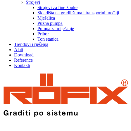
Strojevi
Strojevi za fine žbuke
Skladišta na gradilištima i transportni uređaji
Mješalica
Pužna pumpa
Pumpa za miješanje
Pribor
Ton stanica
Trendovi i rješenja
Alati
Download
Reference
Kontakti