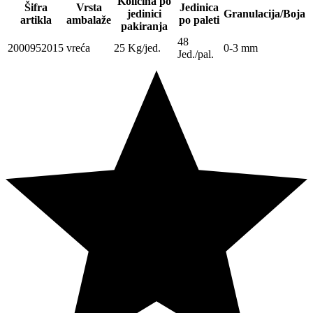
Količina po
Šifra
Vrsta
Jedinica
jedinici
Granulacija/Boja
artikla
ambalaže
po paleti
pakiranja
48
2000952015
vreća
25 Kg/jed.
0-3 mm
Jed./pal.