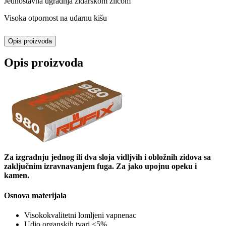
Jednostavna ugradnja zidarskom žlicom
Visoka otpornost na udarnu kišu
Opis proizvoda
Opis proizvoda
Za izgradnju jednog ili dva sloja vidljvih i obložnih zidova sa
zaključnim izravnavanjem fuga. Za jako upojnu opeku i
kamen.
Osnova materijala
Visokokvalitetni lomljeni vapnenac
Udio organskih tvari <5%