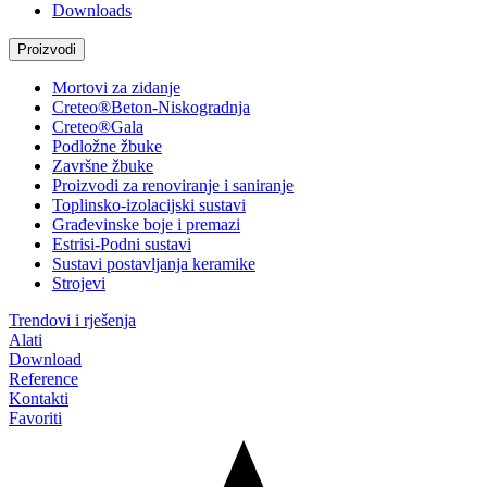
Downloads
Proizvodi
Mortovi za zidanje
Creteo®Beton-Niskogradnja
Creteo®Gala
Podložne žbuke
Završne žbuke
Proizvodi za renoviranje i saniranje
Toplinsko-izolacijski sustavi
Građevinske boje i premazi
Estrisi-Podni sustavi
Sustavi postavljanja keramike
Strojevi
Trendovi i rješenja
Alati
Download
Reference
Kontakti
Favoriti