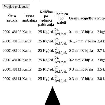
Pregled proizvoda
Količina
Jedinica
Šifra
Vrsta
po
po
Granulacija/Boja
Potr
artikla
ambalaže
jedinici
paleti
pakiranja
24
2000148103
Kanta
25 Kg/jed.
0-1 mm V bijela
2 kg
Jed./pal.
24
2000148106
Kanta
25 Kg/jed.
0-1,5 mm V bijela
2,4 
Jed./pal.
24
2000148109
Kanta
25 Kg/jed.
0-2 mm R bijela
2,7 
Jed./pal.
24
2000148110
Kanta
25 Kg/jed.
0-2 mm V bijela
3 kg
Jed./pal.
24
2000148113
Kanta
25 Kg/jed.
0-3 mm R bijela
3,5 
Jed./pal.
24
2000148114
Kanta
25 Kg/jed.
0-3 mm V bijela
3,8 
Jed./pal.