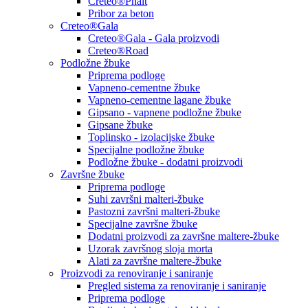
Creteo®Phalt
Pribor za beton
Creteo®Gala
Creteo®Gala - Gala proizvodi
Creteo®Road
Podložne žbuke
Priprema podloge
Vapneno-cementne žbuke
Vapneno-cementne lagane žbuke
Gipsano - vapnene podložne žbuke
Gipsane žbuke
Toplinsko - izolacijske žbuke
Specijalne podložne žbuke
Podložne žbuke - dodatni proizvodi
Završne žbuke
Priprema podloge
Suhi završni malteri-žbuke
Pastozni završni malteri-žbuke
Specijalne završne žbuke
Dodatni proizvodi za završne maltere-žbuke
Uzorak završnog sloja morta
Alati za završne maltere-žbuke
Proizvodi za renoviranje i saniranje
Pregled sistema za renoviranje i saniranje
Priprema podloge