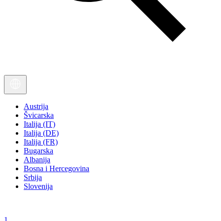
Austrija
Švicarska
Italija (IT)
Italija (DE)
Italija (FR)
Bugarska
Albanija
Bosna i Hercegovina
Srbija
Slovenija
1