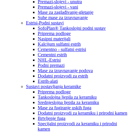
Premazi-slojevi - unutra
Premazi-slojevi - vani
Mase za zaglađivanje-gletanje
Suhe mase za izravnavanje
Estrisi-Podni sustavi
SofoPlan® Tankoslojni podni sustav
Priprema podloge
Nasipni materijali
Kalcijum sulfatni estrih
Cementno - sulfatni estrisi
Cementni estrih
NHL-Estrisi
Podni premazi
Mase za izravnavanje podova
Dodatni proizvodi za estrih
Estrih-alati
Sustavi postavljanja keramike
Priprema podloge
Tankoslojna ljepila za keramiku
Srednjeslojna ljepila za keramiku
Mase za fugiranje uskih fuga
Dodatni proizvodi za keramiku i prirodni kamen
Brtvljenje fuga
Specijalni proizvodi za keramiku i prirodni
kamen