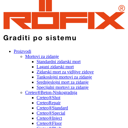
Proizvodi
Mortovi za zidanje
Standardni zidarski mort
Lagani zidarski mort
Zidarski mort za vidljive zidove
Tankoslojni mortovi za zidanje
Srednjeslojni mort za zidanje
Specijalni mortovi za zidanje
Creteo®Beton-Niskogradnja
Creteo®Shot
CreteoRepair
Creteo®Standard
Creteo®Special
Creteo®Inject
Creteo®Floor