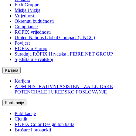
Fixit Gruppe
Misija i vizija
Vrijednosti
Okrenuti budućnosti
Compliance
RÖFIX vrijednosti
United Nations Global Compact (UNGC)
Povijest
RÖFIX u Europi
Suradnja RÖFIX Hrvatska i FIBRE NET GROUP
Sjedišta u Hrvatskoj
Karijera
Karijera
ADMINISTRATIVNI ASISTENT ZA LJUDSKE
POTENCIJALE I UREDSKO POSLOVANJE
Publikacije
Publikacije
Cjenik
RÖFIX Color Design ton karta
Brošure i prospekti