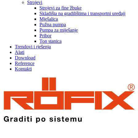
Strojevi
Strojevi za fine žbuke
Skladišta na gradilištima i transportni uređaji
Mješalica
Pužna pumpa
Pumpa za miješanje
Pribor
Ton stanica
Trendovi i rješenja
Alati
Download
Reference
Kontakti