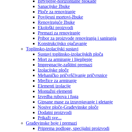
Brtvljenje-horizontalne blokade
Sanacijske žbuke
Ploče za renoviranje
Povijesni mortovi-žbuke
Renovirajuće žbuke
Ekološki proizvodi
Premazi za renoviranje
Pribor za proizvode renoviranja i saniranja
Konstrukcijsko ojačavanje
Toplinsko-izolacijski sustavi
Sustavi toplinsko-izolacijskih ploča
Mort za armiranje i lijepljenje
Impregnacije-zaštitni premazi
Izolacijske ploče
Mehaničko pričvršćivanje pričvrsnice
Mrežice za armiranje
Elementi izolacije
Montažni elementi
Izvedba rubova i fuga
Gipsane mase za izravnjavanje i gletanje
Nosive ploče-Građevinske ploče
Dodatni proizvodi
Prikaži sve...
Građevinske boje i premazi
Priprema podloge, specijalni proizvodi