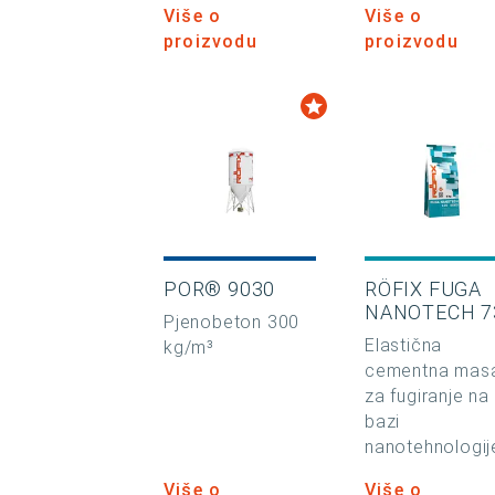
Više o
Više o
proizvodu
proizvodu
POR® 9030
RÖFIX FUGA
NANOTECH 7
Pjenobeton 300
Elastična
kg/m³
cementna mas
za fugiranje na
bazi
nanotehnologij
Više o
Više o