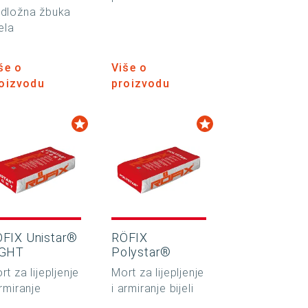
dložna žbuka
jela
še o
Više o
oizvodu
proizvodu
FIX Unistar®
RÖFIX
IGHT
Polystar®
rt za lijepljenje
Mort za lijepljenje
armiranje
i armiranje bijeli