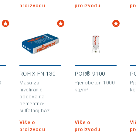
proizvodu
proizvodu
pr
RÖFIX FN 130
POR® 9100
P
0
Masa za
Pjenobeton 1000
Pj
niveliranje
kg/m³
kg
podova na
cementno-
sulfatnoj bazi
Više o
Više o
Vi
proizvodu
proizvodu
pr