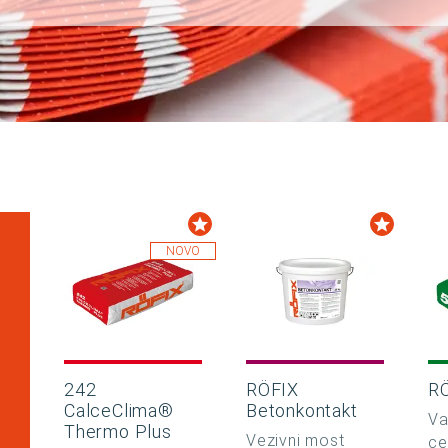
NOVO
242
RÖFIX
R
CalceClima®
Betonkontakt
o
Va
Thermo Plus
Vezivni most
ce