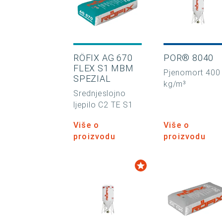
RÖFIX AG 670
POR® 8040
FLEX S1 MBM
Pjenomort 400
SPEZIAL
kg/m³
Srednjeslojno
ljepilo C2 TE S1
Više o
Više o
proizvodu
proizvodu