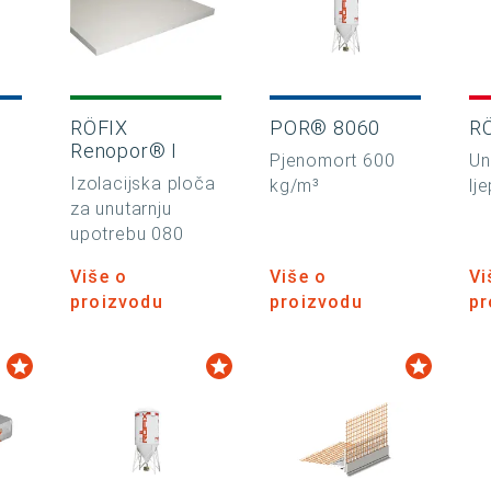
RÖFIX
POR® 8060
R
Renopor® I
Pjenomort 600
Un
Izolacijska ploča
kg/m³
lje
za unutarnju
upotrebu 080
Više o
Više o
Vi
proizvodu
proizvodu
pr