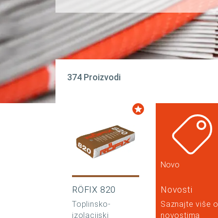
374 Proizvodi
Novo
RÖFIX 820
Novosti
Toplinsko-
Saznajte više 
izolacijski
novostima