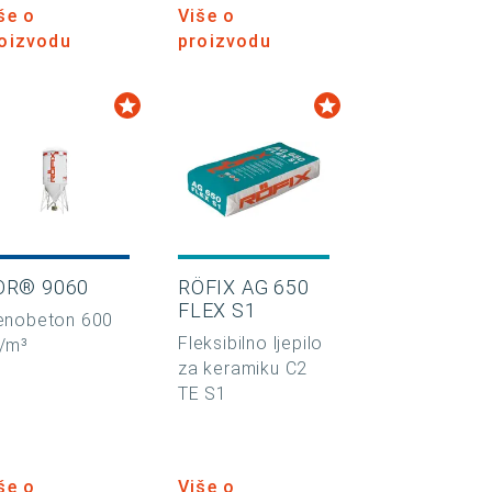
še o
Više o
oizvodu
proizvodu
OR® 9060
RÖFIX AG 650
FLEX S1
enobeton 600
Fleksibilno ljepilo
/m³
za keramiku C2
TE S1
še o
Više o