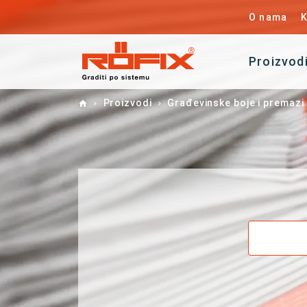
O nama
K
Proizvod
Home
Proizvodi
Građevinske boje i premazi