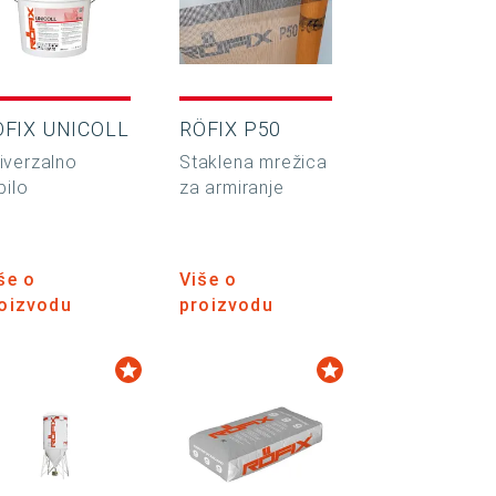
ÖFIX UNICOLL
RÖFIX P50
iverzalno
Staklena mrežica
pilo
za armiranje
še o
Više o
oizvodu
proizvodu