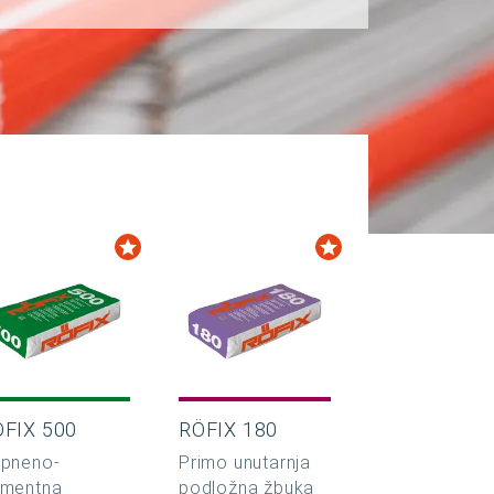
ÖFIX 500
RÖFIX 180
pneno-
Primo unutarnja
mentna
podložna žbuka