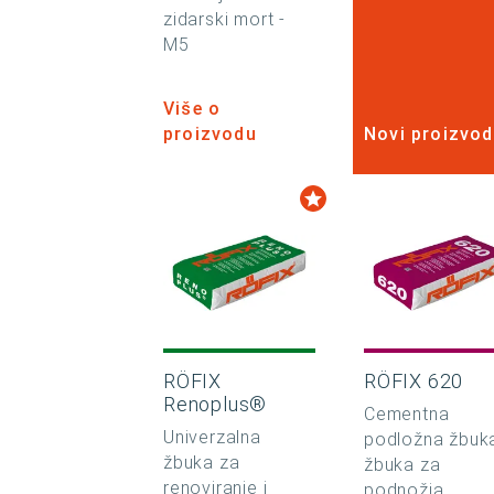
zidarski mort -
M5
Više o
proizvodu
Novi proizvod
RÖFIX
RÖFIX 620
Renoplus®
Cementna
Univerzalna
podložna žbuk
žbuka za
žbuka za
renoviranje i
podnožja