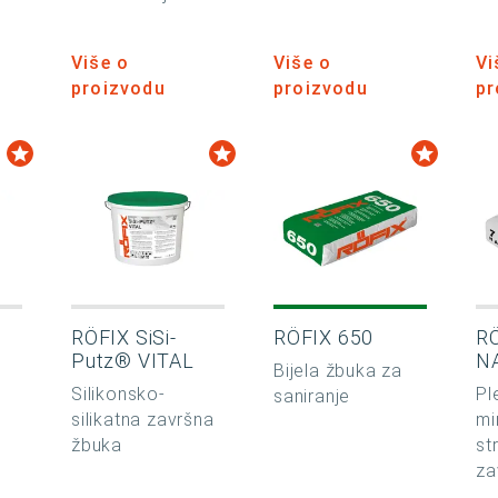
Više o
Više o
Vi
proizvodu
proizvodu
pr
RÖFIX SiSi-
RÖFIX 650
R
Putz® VITAL
N
Bijela žbuka za
Silikonsko-
Pl
saniranje
silikatna završna
mi
žbuka
st
za