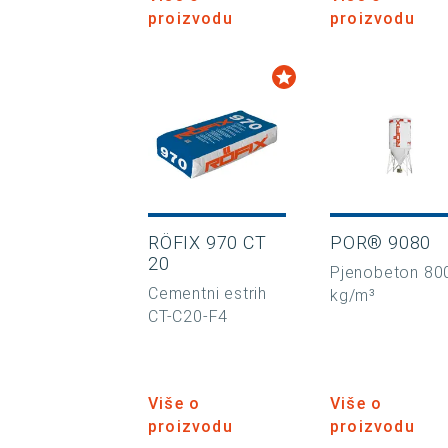
proizvodu
proizvodu
RÖFIX 970 CT
POR® 9080
20
Pjenobeton 80
Cementni estrih
kg/m³
CT-C20-F4
Više o
Više o
proizvodu
proizvodu