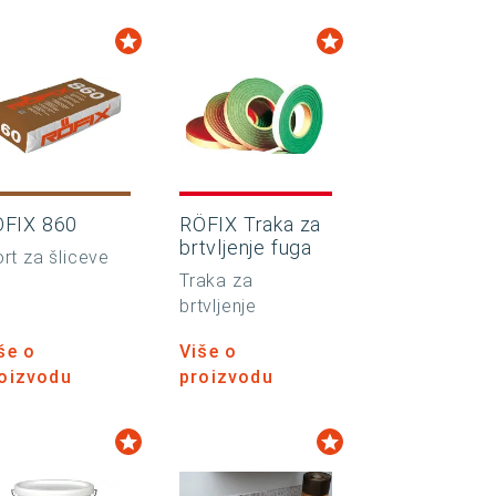
ÖFIX 860
RÖFIX Traka za
brtvljenje fuga
rt za šliceve
Traka za
brtvljenje
še o
Više o
oizvodu
proizvodu