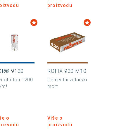
oizvodu
proizvodu
OR® 9120
RÖFIX 920 M10
enobeton 1200
Cementni zidarski
/m³
mort
še o
Više o
oizvodu
proizvodu