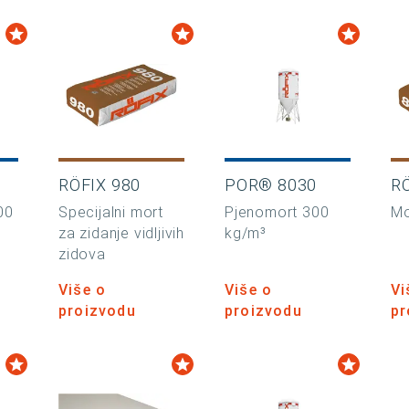
RÖFIX 980
POR® 8030
R
00
Specijalni mort
Pjenomort 300
Mo
za zidanje vidljivih
kg/m³
zidova
Više o
Više o
Vi
proizvodu
proizvodu
pr