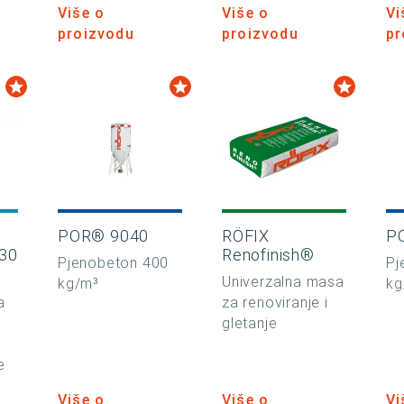
Više o
Više o
Vi
proizvodu
proizvodu
pr
POR® 9040
RÖFIX
P
30
Renofinish®
Pjenobeton 400
Pj
Univerzalna masa
kg/m³
kg
a
za renoviranje i
gletanje
e
Više o
Više o
Vi