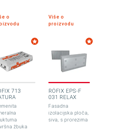
še o
Više o
oizvodu
proizvodu
ÖFIX 713
RÖFIX EPS-F
ATURA
031 RELAX
emenita
Fasadna
neralna
izolacijska ploča,
rukturna
siva, s prorezima
vršna žbuka