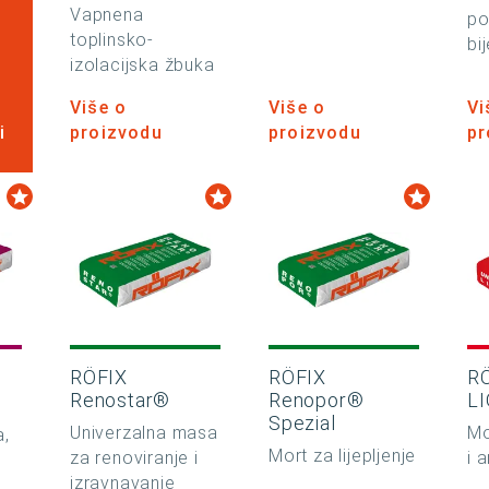
Vapnena
po
toplinsko-
bi
izolacijska žbuka
Više o
Više o
Vi
i
proizvodu
proizvodu
pr
RÖFIX
RÖFIX
RÖ
Renostar®
Renopor®
L
Spezial
Univerzalna masa
Mo
a,
Mort za lijepljenje
za renoviranje i
i 
izravnavanje