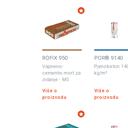
RÖFIX 950
POR® 9140
Vapneno-
Pjenobeton 14
cementni mort za
kg/m³
zidanje - M5
Više o
Više o
proizvodu
proizvodu