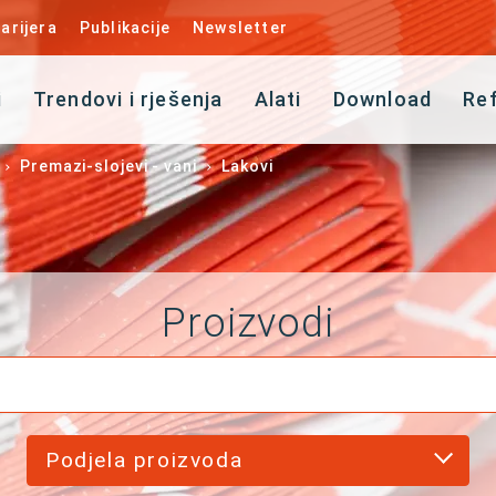
arijera
Publikacije
Newsletter
i
Trendovi i rješenja
Alati
Download
Re
Premazi-slojevi - vani
Lakovi
Proizvodi
Podjela proizvoda