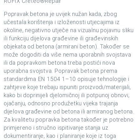
RÖFIX Creteo®Repair
Popravak betona je uvijek nužan kada, zbog
učestala korištenja i izloženosti utjecajima iz
okoline, negativno utječe na vizualnu pojavnu sliku
ili funkciju dijelova građevine ili građevinskih
objekata od betona (armirani beton). Također se
može dogoditi da više nema uporabnih svojstava
ili da popravkom betona treba postići nova
uporabna svojstva. Popravak betona prema
standardima EN 1504 1–10 opisuje tehnologije i
zahtjeve koje trebaju ispuniti proizvodi/materijali,
kako bi doprinijeli djelomičnoj ili potpunoj obnovi,
ojačanju, odnosno produžetku vijeka trajanja
dijelova građevine od betona ili armiranog betona.
Za kvalitetu popravka betona također je potrebno
primjereno i stručno ispitivanje stanja uz
dokumentiranje, kao i planiranje koje iz toga