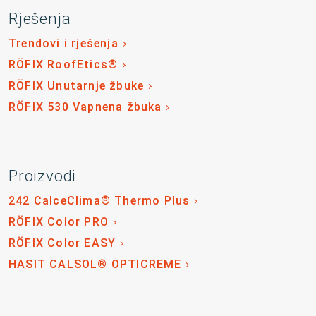
Rješenja
Trendovi i rješenja
RÖFIX RoofEtics®
RÖFIX Unutarnje žbuke
RÖFIX 530 Vapnena žbuka
Proizvodi
242 CalceClima® Thermo Plus
RÖFIX Color PRO
RÖFIX Color EASY
HASIT CALSOL® OPTICREME