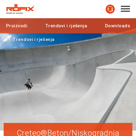
Proizvodi
Trendovi i rješenja
Downloads
Home
Trendovi i rješenja
Creteo®Beton/Niskogradnja