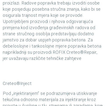
proizlazi. Radove popravka trebaju izvoditi osobe
koje posjeduju posebna stručna znanja, kako bi se
osigurala trajnost mjera koje se provode.
Upotrijebljeni proizvodi i njihova odgovarajuća
primjena kod izvođenja građevinskih radova od
strane stručnog osoblja predstavljaju dodatno
jamstvo za dobar uspjeh popravka betona. Za
debeloslojne i tankoslojne mjere popravka betona
najprikladniji su proizvodi RÖFIX Creteo®Repair,
jer uvažavaju različite tehničke zahtjeve
Creteo®Inject
Pod „injektiranjem” se podrazumijeva utiskivanje
tekućina odnosno materijala za injektiranje kroz
provrte u šupljine u tlu, stijenama ili zgradama, koje