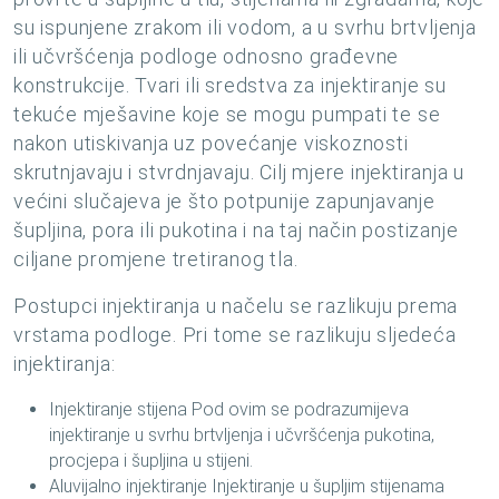
su ispunjene zrakom ili vodom, a u svrhu brtvljenja
ili učvršćenja podloge odnosno građevne
konstrukcije. Tvari ili sredstva za injektiranje su
tekuće mješavine koje se mogu pumpati te se
nakon utiskivanja uz povećanje viskoznosti
skrutnjavaju i stvrdnjavaju. Cilj mjere injektiranja u
većini slučajeva je što potpunije zapunjavanje
šupljina, pora ili pukotina i na taj način postizanje
ciljane promjene tretiranog tla.
Postupci injektiranja u načelu se razlikuju prema
vrstama podloge. Pri tome se razlikuju sljedeća
injektiranja:
Injektiranje stijena Pod ovim se podrazumijeva
injektiranje u svrhu brtvljenja i učvršćenja pukotina,
procjepa i šupljina u stijeni.
Aluvijalno injektiranje Injektiranje u šupljim stijenama