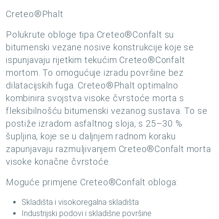
Creteo®Phalt
Polukrute obloge tipa Creteo®Confalt su
bitumenski vezane nosive konstrukcije koje se
ispunjavaju rijetkim tekućim Creteo®Confalt
mortom. To omogućuje izradu površine bez
dilatacijskih fuga. Creteo®Phalt optimalno
kombinira svojstva visoke čvrstoće morta s
fleksibilnošću bitumenski vezanog sustava. To se
postiže izradom asfaltnog sloja, s 25–30 %
šupljina, koje se u daljnjem radnom koraku
zapunjavaju razmuljivanjem Creteo®Confalt morta
visoke konačne čvrstoće.
Moguće primjene Creteo®Confalt obloga:
Skladišta i visokoregalna skladišta
Industrijski podovi i skladišne površine