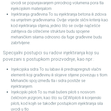
izvodi se popunjavanjem prirodnog volumena pora tla
injekcijskim materijalom
Injektiranja građevina To su injektiranja betona ili zidova
na umjetnim građevinama. Ovdje vrijede slični kriteriji kao
kod injektiranja stijena, jedino što se ovdje najčešće
zahtijeva da oštećene strukture budu spojene
mehaničkim silama odnosno da fuge građevine budu
zabrtvljene.
Specijalni postupci su radovi injektiranja koji su
povezani s postupkom proizvodnje, kao npr.:
Injekcijska sidra To su labavi ili prednapregnuti vlačni
elementi koji građevinu ili slojeve stijene povezuju s tlom.
Mehanički spoj između tla i sidra postiže se
injektiranjem.
Injekcijski piloti To su mali bušeni piloti s nosivom
čeličnom jezgrom, kao što su GEWIpiloti ili korijenski
piloti, kod kojih se također postupkom injektiranja sila
uvodi u tlo.