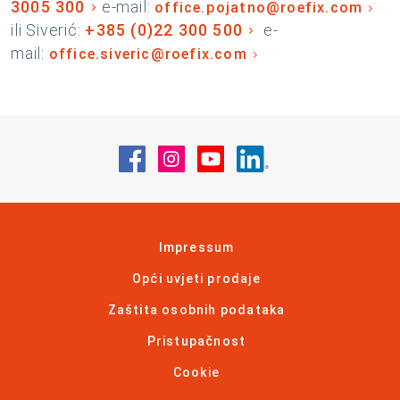
3005 300
e-mail:
office.pojatno@roefix.com
ili Siverić:
+385 (0)22 300 500
e-
mail:
office.siveric@roefix.com
Posjetite nas na Facebook
Posjetite nas na Instagram
Posjetite nas na YouT
Posjetite nas na 
Impressum
Opći uvjeti prodaje
Zaštita osobnih podataka
Pristupačnost
Cookie