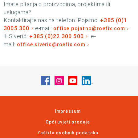
Imate pitanja o proizvodima, projektima ili
uslugama?
Kontaktirajte nas na telefon: Pojatno:
+385 (0)1
3005 300
e-mail:
office.pojatno@roefix.com
ili Siverić:
+385 (0)22 300 500
e-
mail:
office.siveric@roefix.com
Posjetite nas na Facebook
Posjetite nas na Instagram
Posjetite nas na YouT
Posjetite nas na 
Impressum
Opći uvjeti prodaje
Zaštita osobnih podataka