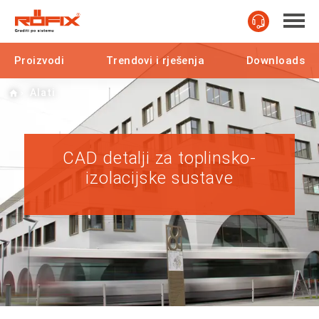
Proizvodi
Trendovi i rješenja
Downloads
Home
Alati
CAD detalji za toplinsko-
izolacijske sustave