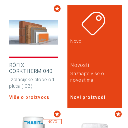
Novo
RÖFIX
Novosti
CORKTHERM 040
Saznajte više o
Izolacijske ploče od
novostima
pluta (ICB)
Više o proizvodu
Novi proizvodi
NOVO