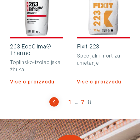
263 EcoClima®
Fixit 223
Thermo
Specijalni mort za
Toplinsko-izolacijska
umetanje
žbuka
Više o proizvodu
Više o proizvodu
1
7
8
...