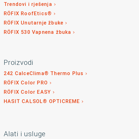
Trendovi i rješenja
RÖFIX RoofEtics®
RÖFIX Unutarnje žbuke
RÖFIX 530 Vapnena žbuka
Proizvodi
242 CalceClima® Thermo Plus
RÖFIX Color PRO
RÖFIX Color EASY
HASIT CALSOL® OPTICREME
Alati i usluge