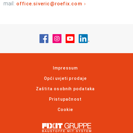
mail:
office.siveric@roefix.com
Posjetite nas na Facebook
Posjetite nas na Instagram
Posjetite nas na YouT
Posjetite nas na 
Impressum
Opći uvjeti prodaje
Zaštita osobnih podataka
Pristupačnost
Cookie