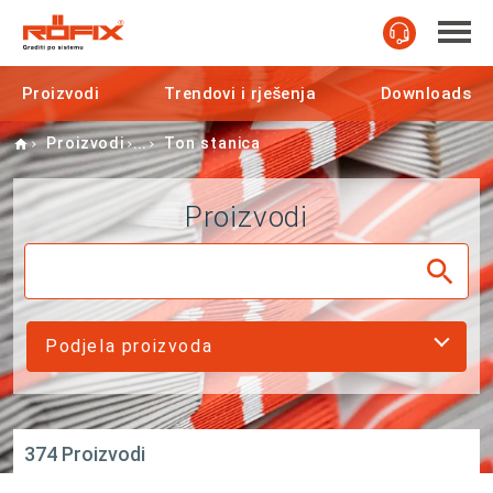
Proizvodi
Trendovi i rješenja
Downloads
Home
Proizvodi
Ton stanica
Proizvodi
Podjela proizvoda
374 Proizvodi