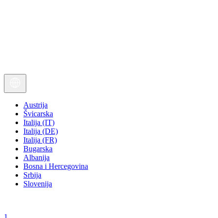
Austrija
Švicarska
Italija (IT)
Italija (DE)
Italija (FR)
Bugarska
Albanija
Bosna i Hercegovina
Srbija
Slovenija
1