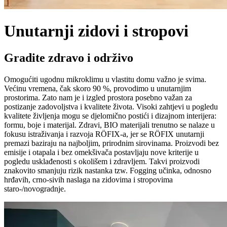
Unutarnji zidovi i stropovi
Gradite zdravo i održivo
Omogućiti ugodnu mikroklimu u vlastitu domu važno je svima.
Većinu vremena, čak skoro 90 %, provodimo u unutarnjim
prostorima. Zato nam je i izgled prostora posebno važan za
postizanje zadovoljstva i kvalitete života. Visoki zahtjevi u pogledu
kvalitete življenja mogu se djelomično postići i dizajnom interijera:
formu, boje i materijal. Zdravi, BIO materijali trenutno se nalaze u
fokusu istraživanja i razvoja RÖFIX-a, jer se RÖFIX unutarnji
premazi baziraju na najboljim, prirodnim sirovinama. Proizvodi bez
emisije i otapala i bez omekšivača postavljaju nove kriterije u
pogledu usklađenosti s okolišem i zdravljem. Takvi proizvodi
znakovito smanjuju rizik nastanka tzw. Fogging učinka, odnosno
hrđavih, crno-sivih naslaga na zidovima i stropovima
staro-/novogradnje.