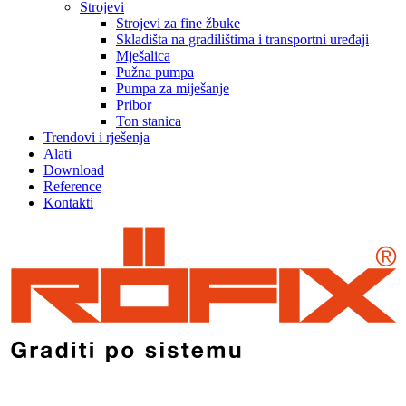
Strojevi
Strojevi za fine žbuke
Skladišta na gradilištima i transportni uređaji
Mješalica
Pužna pumpa
Pumpa za miješanje
Pribor
Ton stanica
Trendovi i rješenja
Alati
Download
Reference
Kontakti