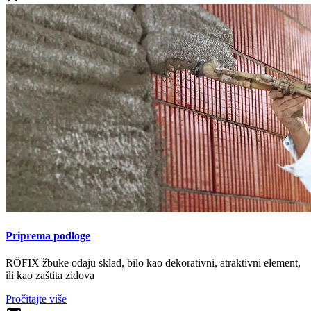
Priprema podloge
RÖFIX žbuke odaju sklad, bilo kao dekorativni, atraktivni element,
ili kao zaštita zidova
Pročitajte više