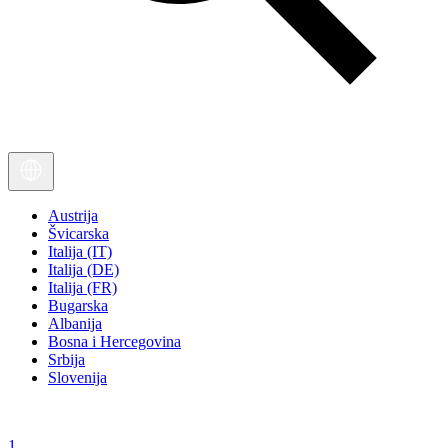
Austrija
Švicarska
Italija (IT)
Italija (DE)
Italija (FR)
Bugarska
Albanija
Bosna i Hercegovina
Srbija
Slovenija
1