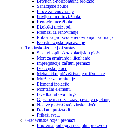
Brtvljenje-horizontalne blokade
Sanacijske žbuke
Ploče za renoviranje
Povijesni mortovi-žbuke
Renovirajuće žbuke
Ekološki proizvodi
Premazi za renoviranje
Pribor za proizvode renoviranja i saniranja
Konstrukcijsko ojačavanje
Toplinsko-izolacijski sustavi
Sustavi toplinsko-izolacijskih ploča
Mort za armiranje i lijepljenje
Impregnacije-zaštitni premazi
Izolacijske ploče
Mehaničko pričvršćivanje pričvrsnice
Mrežice za armiranje
Elementi izolacije
Montažni elementi
Izvedba rubova i fuga
Gipsane mase za izravnjavanje i gletanje
Nosive ploče-Građevinske ploče
Dodatni proizvodi
Prikaži sve...
Građevinske boje i premazi
Priprema podloge, specijalni proizvodi