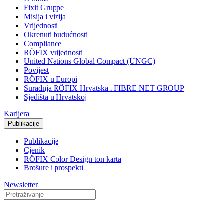
Fixit Gruppe
Misija i vizija
Vrijednosti
Okrenuti budućnosti
Compliance
RÖFIX vrijednosti
United Nations Global Compact (UNGC)
Povijest
RÖFIX u Europi
Suradnja RÖFIX Hrvatska i FIBRE NET GROUP
Sjedišta u Hrvatskoj
Karijera
Publikacije
Publikacije
Cjenik
RÖFIX Color Design ton karta
Brošure i prospekti
Newsletter