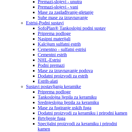
Premazi-slojevi - unutra
Premazi-slojevi - vani
Mase za zaglađivanje-gletanje
Suhe mase za izravnavanje
Estrisi-Podni sustavi
SofoPlan® Tankoslojni podni sustav
Priprema podloge
Nasipni materijali
Kalcijum sulfatni estrih
Cementno - sulfatni estrisi
Cementni estrih
NHL-Estrisi
Podni premazi
Mase za izravnavanje podova
Dodatni proizvodi za estrih
Estrih-alati
Sustavi postavljanja keramike
Priprema podloge
Tankoslojna ljepila za keramiku
Srednjeslojna ljepila za keramiku
Mase za fugiranje uskih fuga
Dodatni proizvodi za keramiku i prirodni kamen
Brtvljenje fuga
Specijalni proizvodi za keramiku i prirodni
kamen