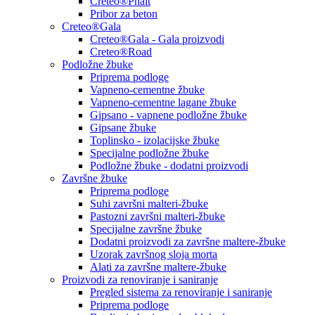
Creteo®Phalt
Pribor za beton
Creteo®Gala
Creteo®Gala - Gala proizvodi
Creteo®Road
Podložne žbuke
Priprema podloge
Vapneno-cementne žbuke
Vapneno-cementne lagane žbuke
Gipsano - vapnene podložne žbuke
Gipsane žbuke
Toplinsko - izolacijske žbuke
Specijalne podložne žbuke
Podložne žbuke - dodatni proizvodi
Završne žbuke
Priprema podloge
Suhi završni malteri-žbuke
Pastozni završni malteri-žbuke
Specijalne završne žbuke
Dodatni proizvodi za završne maltere-žbuke
Uzorak završnog sloja morta
Alati za završne maltere-žbuke
Proizvodi za renoviranje i saniranje
Pregled sistema za renoviranje i saniranje
Priprema podloge