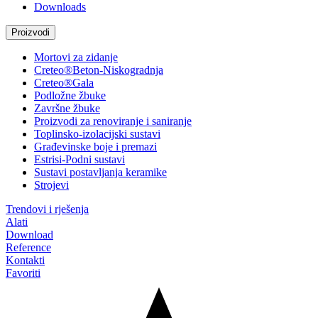
Downloads
Proizvodi
Mortovi za zidanje
Creteo®Beton-Niskogradnja
Creteo®Gala
Podložne žbuke
Završne žbuke
Proizvodi za renoviranje i saniranje
Toplinsko-izolacijski sustavi
Građevinske boje i premazi
Estrisi-Podni sustavi
Sustavi postavljanja keramike
Strojevi
Trendovi i rješenja
Alati
Download
Reference
Kontakti
Favoriti