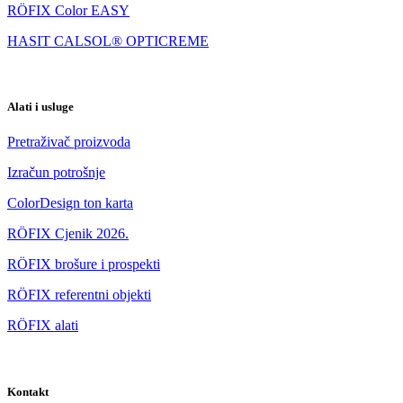
RÖFIX Color EASY
HASIT CALSOL® OPTICREME
Alati i usluge
Pretraživač proizvoda
Izračun potrošnje
ColorDesign ton karta
RÖFIX Cjenik 2026.
RÖFIX brošure i prospekti
RÖFIX referentni objekti
RÖFIX alati
Kontakt