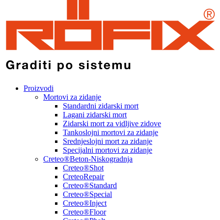
Proizvodi
Mortovi za zidanje
Standardni zidarski mort
Lagani zidarski mort
Zidarski mort za vidljive zidove
Tankoslojni mortovi za zidanje
Srednjeslojni mort za zidanje
Specijalni mortovi za zidanje
Creteo®Beton-Niskogradnja
Creteo®Shot
CreteoRepair
Creteo®Standard
Creteo®Special
Creteo®Inject
Creteo®Floor