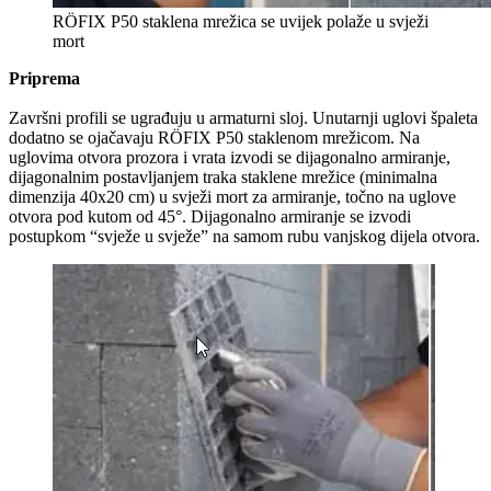
RÖFIX P50 staklena mrežica se uvijek polaže u svježi
mort
Priprema
Završni profili se ugrađuju u armaturni sloj. Unutarnji uglovi špaleta
dodatno se ojačavaju RÖFIX P50 staklenom mrežicom. Na
uglovima otvora prozora i vrata izvodi se dijagonalno armiranje,
dijagonalnim postavljanjem traka staklene mrežice (minimalna
dimenzija 40x20 cm) u svježi mort za armiranje, točno na uglove
otvora pod kutom od 45°. Dijagonalno armiranje se izvodi
postupkom “svježe u svježe” na samom rubu vanjskog dijela otvora.