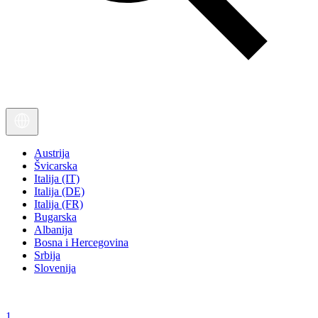
Austrija
Švicarska
Italija (IT)
Italija (DE)
Italija (FR)
Bugarska
Albanija
Bosna i Hercegovina
Srbija
Slovenija
1