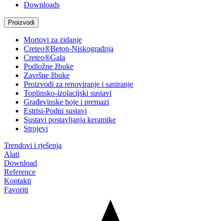
Downloads
Proizvodi
Mortovi za zidanje
Creteo®Beton-Niskogradnja
Creteo®Gala
Podložne žbuke
Završne žbuke
Proizvodi za renoviranje i saniranje
Toplinsko-izolacijski sustavi
Građevinske boje i premazi
Estrisi-Podni sustavi
Sustavi postavljanja keramike
Strojevi
Trendovi i rješenja
Alati
Download
Reference
Kontakti
Favoriti