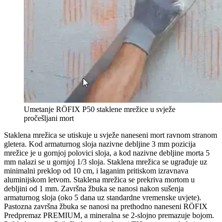
Umetanje RÖFIX P50 staklene mrežice u svježe
pročešljani mort
Staklena mrežica se utiskuje u svježe naneseni mort ravnom stranom
gletera. Kod armaturnog sloja nazivne debljine 3 mm pozicija
mrežice je u gornjoj polovici sloja, a kod nazivne debljine morta 5
mm nalazi se u gornjoj 1/3 sloja. Staklena mrežica se ugrađuje uz
minimalni preklop od 10 cm, i laganim pritiskom izravnava
aluminijskom letvom. Staklena mrežica se prekriva mortom u
debljini od 1 mm. Završna žbuka se nanosi nakon sušenja
armaturnog sloja (oko 5 dana uz standardne vremenske uvjete).
Pastozna završna žbuka se nanosi na prethodno naneseni RÖFIX
Predpremaz PREMIUM, a mineralna se 2-slojno premazuje bojom.