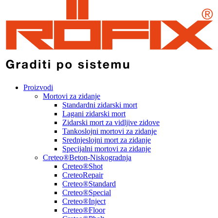
Proizvodi
Mortovi za zidanje
Standardni zidarski mort
Lagani zidarski mort
Zidarski mort za vidljive zidove
Tankoslojni mortovi za zidanje
Srednjeslojni mort za zidanje
Specijalni mortovi za zidanje
Creteo®Beton-Niskogradnja
Creteo®Shot
CreteoRepair
Creteo®Standard
Creteo®Special
Creteo®Inject
Creteo®Floor