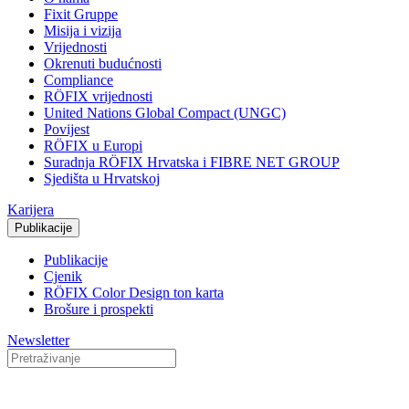
Fixit Gruppe
Misija i vizija
Vrijednosti
Okrenuti budućnosti
Compliance
RÖFIX vrijednosti
United Nations Global Compact (UNGC)
Povijest
RÖFIX u Europi
Suradnja RÖFIX Hrvatska i FIBRE NET GROUP
Sjedišta u Hrvatskoj
Karijera
Publikacije
Publikacije
Cjenik
RÖFIX Color Design ton karta
Brošure i prospekti
Newsletter