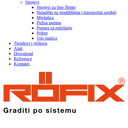
Strojevi
Strojevi za fine žbuke
Skladišta na gradilištima i transportni uređaji
Mješalica
Pužna pumpa
Pumpa za miješanje
Pribor
Ton stanica
Trendovi i rješenja
Alati
Download
Reference
Kontakti