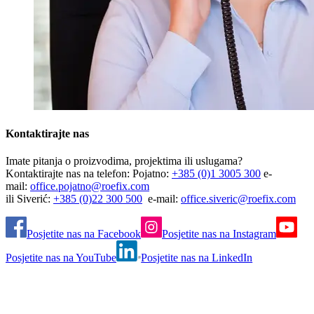
Kontaktirajte nas
Imate pitanja o proizvodima, projektima ili uslugama?
Kontaktirajte nas na telefon: Pojatno:
+385 (0)1 3005 300
e-
mail:
office.pojatno@roefix.com
ili Siverić:
+385 (0)22 300 500
e-mail:
office.siveric@roefix.com
Posjetite nas na Facebook
Posjetite nas na Instagram
Posjetite nas na YouTube
Posjetite nas na LinkedIn