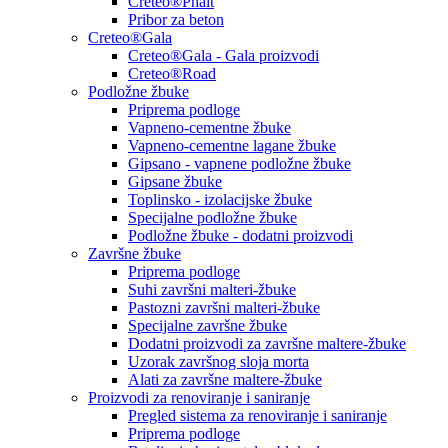
Creteo®Phalt
Pribor za beton
Creteo®Gala
Creteo®Gala - Gala proizvodi
Creteo®Road
Podložne žbuke
Priprema podloge
Vapneno-cementne žbuke
Vapneno-cementne lagane žbuke
Gipsano - vapnene podložne žbuke
Gipsane žbuke
Toplinsko - izolacijske žbuke
Specijalne podložne žbuke
Podložne žbuke - dodatni proizvodi
Završne žbuke
Priprema podloge
Suhi završni malteri-žbuke
Pastozni završni malteri-žbuke
Specijalne završne žbuke
Dodatni proizvodi za završne maltere-žbuke
Uzorak završnog sloja morta
Alati za završne maltere-žbuke
Proizvodi za renoviranje i saniranje
Pregled sistema za renoviranje i saniranje
Priprema podloge