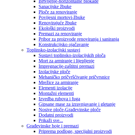
Brtvljenje-horizontalne blokade
Sanacijske žbuke
Ploče za renoviranje
Povijesni mortovi-žbuke
Renovirajuće žbuke
Ekološki proizvodi
Premazi za renoviranje
Pribor za proizvode renoviranja i saniranja
Konstrukcijsko ojačavanje
Toplinsko-izolacijski sustavi
Sustavi toplinsko-izolacijskih ploča
Mort za armiranje i lijepljenje
Impregnacije-zaštitni premazi
Izolacijske ploče
Mehaničko pričvršćivanje pričvrsnice
Mrežice za armiranje
Elementi izolacije
Montažni elementi
Izvedba rubova i fuga
Gipsane mase za izravnjavanje i gletanje
Nosive ploče-Građevinske ploče
Dodatni proizvodi
Prikaži sve...
Građevinske boje i premazi
Priprema podloge, specijalni proizvodi