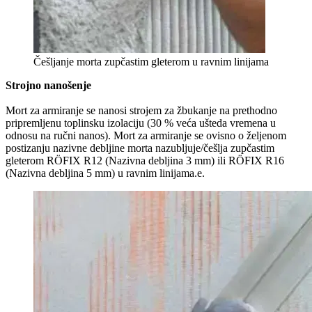
Češljanje morta zupčastim gleterom u ravnim linijama
Strojno nanošenje
Mort za armiranje se nanosi strojem za žbukanje na prethodno
pripremljenu toplinsku izolaciju (30 % veća ušteda vremena u
odnosu na ručni nanos). Mort za armiranje se ovisno o željenom
postizanju nazivne debljine morta nazubljuje/češlja zupčastim
gleterom RÖFIX R12 (Nazivna debljina 3 mm) ili RÖFIX R16
(Nazivna debljina 5 mm) u ravnim linijama.e.