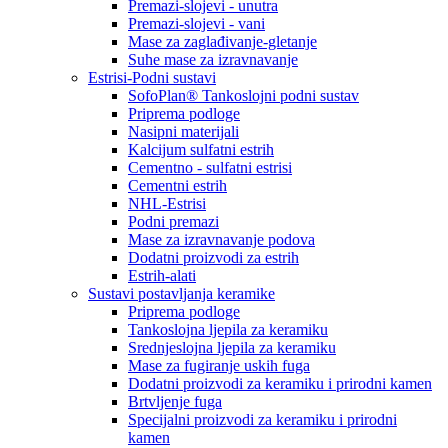
Premazi-slojevi - unutra
Premazi-slojevi - vani
Mase za zaglađivanje-gletanje
Suhe mase za izravnavanje
Estrisi-Podni sustavi
SofoPlan® Tankoslojni podni sustav
Priprema podloge
Nasipni materijali
Kalcijum sulfatni estrih
Cementno - sulfatni estrisi
Cementni estrih
NHL-Estrisi
Podni premazi
Mase za izravnavanje podova
Dodatni proizvodi za estrih
Estrih-alati
Sustavi postavljanja keramike
Priprema podloge
Tankoslojna ljepila za keramiku
Srednjeslojna ljepila za keramiku
Mase za fugiranje uskih fuga
Dodatni proizvodi za keramiku i prirodni kamen
Brtvljenje fuga
Specijalni proizvodi za keramiku i prirodni
kamen