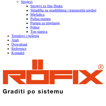
Strojevi
Strojevi za fine žbuke
Skladišta na gradilištima i transportni uređaji
Mješalica
Pužna pumpa
Pumpa za miješanje
Pribor
Ton stanica
Trendovi i rješenja
Alati
Download
Reference
Kontakti