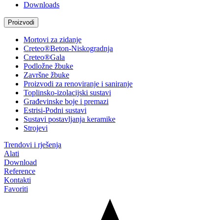
Downloads
Proizvodi
Mortovi za zidanje
Creteo®Beton-Niskogradnja
Creteo®Gala
Podložne žbuke
Završne žbuke
Proizvodi za renoviranje i saniranje
Toplinsko-izolacijski sustavi
Građevinske boje i premazi
Estrisi-Podni sustavi
Sustavi postavljanja keramike
Strojevi
Trendovi i rješenja
Alati
Download
Reference
Kontakti
Favoriti