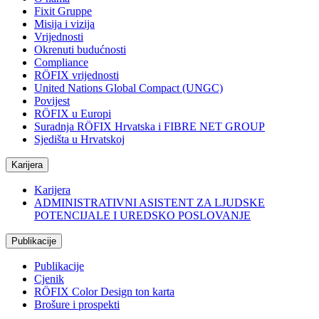
Fixit Gruppe
Misija i vizija
Vrijednosti
Okrenuti budućnosti
Compliance
RÖFIX vrijednosti
United Nations Global Compact (UNGC)
Povijest
RÖFIX u Europi
Suradnja RÖFIX Hrvatska i FIBRE NET GROUP
Sjedišta u Hrvatskoj
Karijera
Karijera
ADMINISTRATIVNI ASISTENT ZA LJUDSKE
POTENCIJALE I UREDSKO POSLOVANJE
Publikacije
Publikacije
Cjenik
RÖFIX Color Design ton karta
Brošure i prospekti