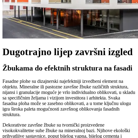
Dugotrajno lijep završni izgled
Žbukama do efektnih struktura na fasadi
Fasadne plohe su dizajnerski najefektniji izvedbeni element na
objektu. Mineralne ili pastozne završne žbuke različitih struktura,
nijansi i granulacije moguće je vrlo individualno oblikovati, u skladu
sa specifičnim željama i vizijom investitora i arhitekta. Svaka
fasadna ploha može se zasebno oblikovati, a u tome ključnu ulogu
igra široka paleta mogućnosti završnog oblikovanja fasadnih
struktura.
Dekorativne završne žbuke su tvornički proizvedene
visokokvalitetne suhe žbuke na mineralnoj bazi. Njihove ekološki
prihvatljive sastavnice, poput bijelog vapna, bijelog cementa i