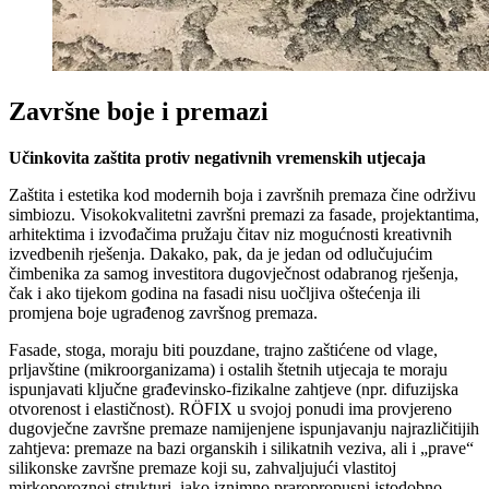
Završne boje i premazi
Učinkovita zaštita protiv negativnih vremenskih utjecaja
Zaštita i estetika kod modernih boja i završnih premaza čine održivu
simbiozu. Visokokvalitetni završni premazi za fasade, projektantima,
arhitektima i izvođačima pružaju čitav niz mogućnosti kreativnih
izvedbenih rješenja. Dakako, pak, da je jedan od odlučujućim
čimbenika za samog investitora dugovječnost odabranog rješenja,
čak i ako tijekom godina na fasadi nisu uočljiva oštećenja ili
promjena boje ugrađenog završnog premaza.
Fasade, stoga, moraju biti pouzdane, trajno zaštićene od vlage,
prljavštine (mikroorganizama) i ostalih štetnih utjecaja te moraju
ispunjavati ključne građevinsko-fizikalne zahtjeve (npr. difuzijska
otvorenost i elastičnost). RÖFIX u svojoj ponudi ima provjereno
dugovječne završne premaze namijenjene ispunjavanju najrazličitijih
zahtjeva: premaze na bazi organskih i silikatnih veziva, ali i „prave“
silikonske završne premaze koji su, zahvaljujući vlastitoj
mirkoporoznoj strukturi, iako iznimno praropropusni istodobno