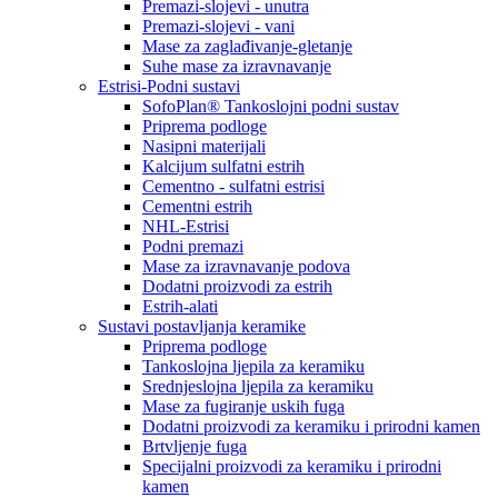
Premazi-slojevi - unutra
Premazi-slojevi - vani
Mase za zaglađivanje-gletanje
Suhe mase za izravnavanje
Estrisi-Podni sustavi
SofoPlan® Tankoslojni podni sustav
Priprema podloge
Nasipni materijali
Kalcijum sulfatni estrih
Cementno - sulfatni estrisi
Cementni estrih
NHL-Estrisi
Podni premazi
Mase za izravnavanje podova
Dodatni proizvodi za estrih
Estrih-alati
Sustavi postavljanja keramike
Priprema podloge
Tankoslojna ljepila za keramiku
Srednjeslojna ljepila za keramiku
Mase za fugiranje uskih fuga
Dodatni proizvodi za keramiku i prirodni kamen
Brtvljenje fuga
Specijalni proizvodi za keramiku i prirodni
kamen