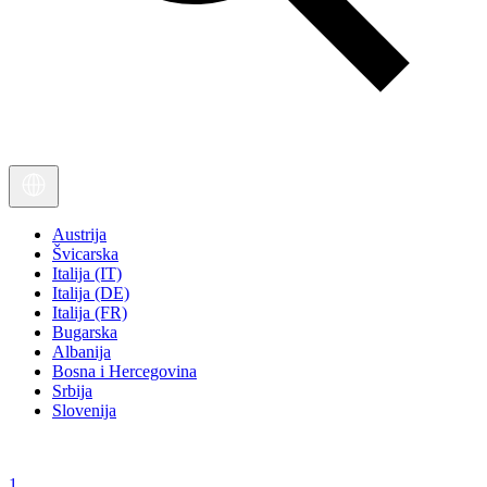
Austrija
Švicarska
Italija (IT)
Italija (DE)
Italija (FR)
Bugarska
Albanija
Bosna i Hercegovina
Srbija
Slovenija
1