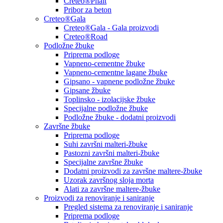
Creteo®Phalt
Pribor za beton
Creteo®Gala
Creteo®Gala - Gala proizvodi
Creteo®Road
Podložne žbuke
Priprema podloge
Vapneno-cementne žbuke
Vapneno-cementne lagane žbuke
Gipsano - vapnene podložne žbuke
Gipsane žbuke
Toplinsko - izolacijske žbuke
Specijalne podložne žbuke
Podložne žbuke - dodatni proizvodi
Završne žbuke
Priprema podloge
Suhi završni malteri-žbuke
Pastozni završni malteri-žbuke
Specijalne završne žbuke
Dodatni proizvodi za završne maltere-žbuke
Uzorak završnog sloja morta
Alati za završne maltere-žbuke
Proizvodi za renoviranje i saniranje
Pregled sistema za renoviranje i saniranje
Priprema podloge