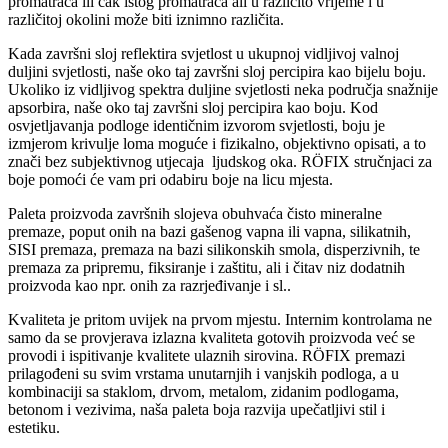
promatrača ili čak istog promatrača ali u različito vrijeme i u
različitoj okolini može biti iznimno različita.
Kada završni sloj reflektira svjetlost u ukupnoj vidljivoj valnoj
duljini svjetlosti, naše oko taj završni sloj percipira kao bijelu boju.
Ukoliko iz vidljivog spektra duljine svjetlosti neka područja snažnije
apsorbira, naše oko taj završni sloj percipira kao boju. Kod
osvjetljavanja podloge identičnim izvorom svjetlosti, boju je
izmjerom krivulje loma moguće i fizikalno, objektivno opisati, a to
znači bez subjektivnog utjecaja ljudskog oka. RÖFIX stručnjaci za
boje pomoći će vam pri odabiru boje na licu mjesta.
Paleta proizvoda završnih slojeva obuhvaća čisto mineralne
premaze, poput onih na bazi gašenog vapna ili vapna, silikatnih,
SISI premaza, premaza na bazi silikonskih smola, disperzivnih, te
premaza za pripremu, fiksiranje i zaštitu, ali i čitav niz dodatnih
proizvoda kao npr. onih za razrjeđivanje i sl..
Kvaliteta je pritom uvijek na prvom mjestu. Internim kontrolama ne
samo da se provjerava izlazna kvaliteta gotovih proizvoda već se
provodi i ispitivanje kvalitete ulaznih sirovina. RÖFIX premazi
prilagođeni su svim vrstama unutarnjih i vanjskih podloga, a u
kombinaciji sa staklom, drvom, metalom, zidanim podlogama,
betonom i vezivima, naša paleta boja razvija upečatljivi stil i
estetiku.