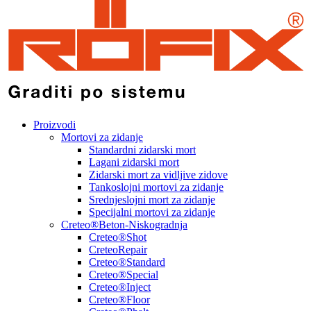
Proizvodi
Mortovi za zidanje
Standardni zidarski mort
Lagani zidarski mort
Zidarski mort za vidljive zidove
Tankoslojni mortovi za zidanje
Srednjeslojni mort za zidanje
Specijalni mortovi za zidanje
Creteo®Beton-Niskogradnja
Creteo®Shot
CreteoRepair
Creteo®Standard
Creteo®Special
Creteo®Inject
Creteo®Floor