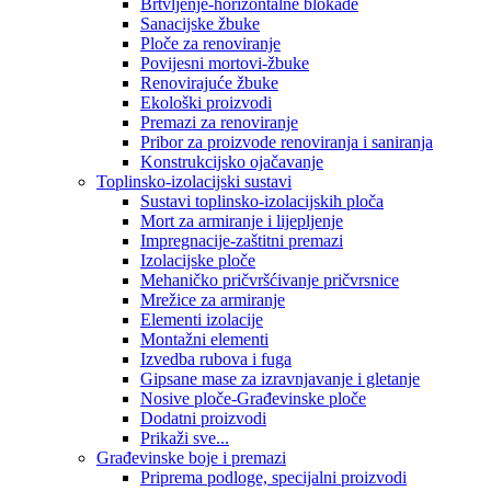
Brtvljenje-horizontalne blokade
Sanacijske žbuke
Ploče za renoviranje
Povijesni mortovi-žbuke
Renovirajuće žbuke
Ekološki proizvodi
Premazi za renoviranje
Pribor za proizvode renoviranja i saniranja
Konstrukcijsko ojačavanje
Toplinsko-izolacijski sustavi
Sustavi toplinsko-izolacijskih ploča
Mort za armiranje i lijepljenje
Impregnacije-zaštitni premazi
Izolacijske ploče
Mehaničko pričvršćivanje pričvrsnice
Mrežice za armiranje
Elementi izolacije
Montažni elementi
Izvedba rubova i fuga
Gipsane mase za izravnjavanje i gletanje
Nosive ploče-Građevinske ploče
Dodatni proizvodi
Prikaži sve...
Građevinske boje i premazi
Priprema podloge, specijalni proizvodi