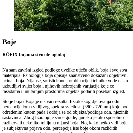
Boje
RÖFIX bojama stvorite ugođaj
Na sam završni izgled podloge uvelike utječu oblik, boja i svojstva
materijala. Psihologija boja opisuje znanstveno dokazani objektivni
učinak boja. Nijanse, sofisticirane kombinacije i tehnike vode nas u
uzbudljivi svijet boja i njihovih nebrojenih varijacija koje će
fasadama i unutarnjim prostorima objekta podariti poseban izgled.
Što je boja? Boja je u stvari rezultat fiziološkog djelovanja odn.
percepcije loma vidljivog spektra svjetlosti (380 - 720 nm) koje pod
određenim kutom pada i odbija se od objekta/podloge odn. njezinih
sastavnica. Zbog fiziologije same građe, ljudsko je oko sposobno
razlikovati nekoliko milijuna nijansi boja. No, kako netko vidi boju
je subjektivna pojava odn. percepcija iste boje okom različitih