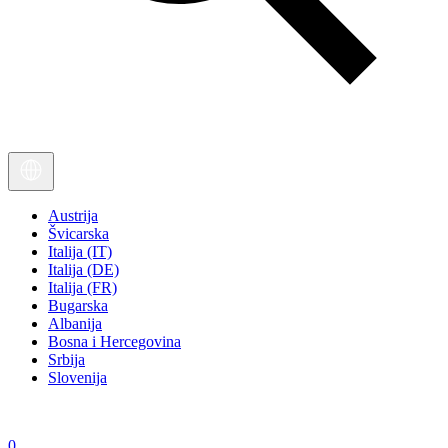
Austrija
Švicarska
Italija (IT)
Italija (DE)
Italija (FR)
Bugarska
Albanija
Bosna i Hercegovina
Srbija
Slovenija
0