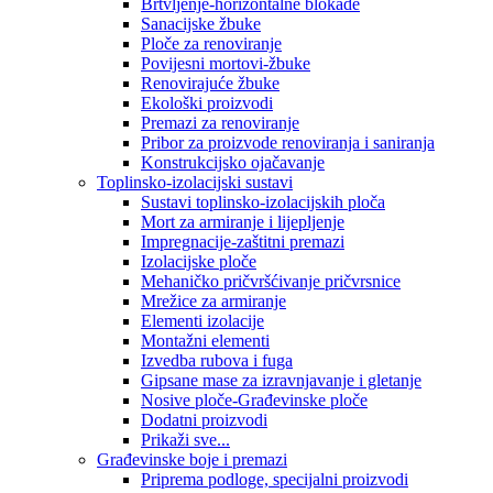
Brtvljenje-horizontalne blokade
Sanacijske žbuke
Ploče za renoviranje
Povijesni mortovi-žbuke
Renovirajuće žbuke
Ekološki proizvodi
Premazi za renoviranje
Pribor za proizvode renoviranja i saniranja
Konstrukcijsko ojačavanje
Toplinsko-izolacijski sustavi
Sustavi toplinsko-izolacijskih ploča
Mort za armiranje i lijepljenje
Impregnacije-zaštitni premazi
Izolacijske ploče
Mehaničko pričvršćivanje pričvrsnice
Mrežice za armiranje
Elementi izolacije
Montažni elementi
Izvedba rubova i fuga
Gipsane mase za izravnjavanje i gletanje
Nosive ploče-Građevinske ploče
Dodatni proizvodi
Prikaži sve...
Građevinske boje i premazi
Priprema podloge, specijalni proizvodi