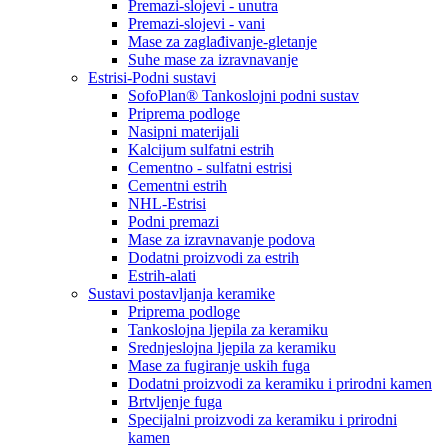
Premazi-slojevi - unutra
Premazi-slojevi - vani
Mase za zaglađivanje-gletanje
Suhe mase za izravnavanje
Estrisi-Podni sustavi
SofoPlan® Tankoslojni podni sustav
Priprema podloge
Nasipni materijali
Kalcijum sulfatni estrih
Cementno - sulfatni estrisi
Cementni estrih
NHL-Estrisi
Podni premazi
Mase za izravnavanje podova
Dodatni proizvodi za estrih
Estrih-alati
Sustavi postavljanja keramike
Priprema podloge
Tankoslojna ljepila za keramiku
Srednjeslojna ljepila za keramiku
Mase za fugiranje uskih fuga
Dodatni proizvodi za keramiku i prirodni kamen
Brtvljenje fuga
Specijalni proizvodi za keramiku i prirodni
kamen