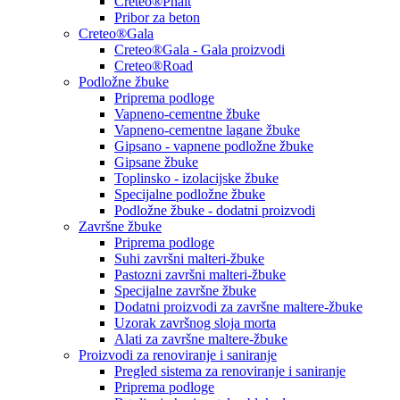
Creteo®Phalt
Pribor za beton
Creteo®Gala
Creteo®Gala - Gala proizvodi
Creteo®Road
Podložne žbuke
Priprema podloge
Vapneno-cementne žbuke
Vapneno-cementne lagane žbuke
Gipsano - vapnene podložne žbuke
Gipsane žbuke
Toplinsko - izolacijske žbuke
Specijalne podložne žbuke
Podložne žbuke - dodatni proizvodi
Završne žbuke
Priprema podloge
Suhi završni malteri-žbuke
Pastozni završni malteri-žbuke
Specijalne završne žbuke
Dodatni proizvodi za završne maltere-žbuke
Uzorak završnog sloja morta
Alati za završne maltere-žbuke
Proizvodi za renoviranje i saniranje
Pregled sistema za renoviranje i saniranje
Priprema podloge