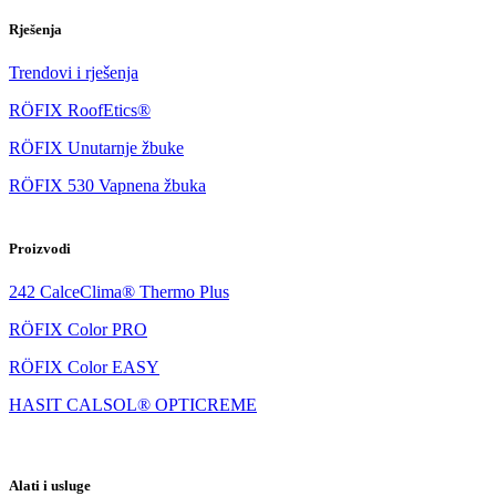
Rješenja
Trendovi i rješenja
RÖFIX RoofEtics®
RÖFIX Unutarnje žbuke
RÖFIX 530 Vapnena žbuka
Proizvodi
242 CalceClima® Thermo Plus
RÖFIX Color PRO
RÖFIX Color EASY
HASIT CALSOL® OPTICREME
Alati i usluge