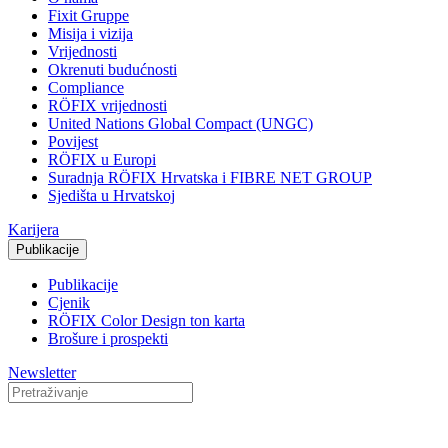
Fixit Gruppe
Misija i vizija
Vrijednosti
Okrenuti budućnosti
Compliance
RÖFIX vrijednosti
United Nations Global Compact (UNGC)
Povijest
RÖFIX u Europi
Suradnja RÖFIX Hrvatska i FIBRE NET GROUP
Sjedišta u Hrvatskoj
Karijera
Publikacije
Publikacije
Cjenik
RÖFIX Color Design ton karta
Brošure i prospekti
Newsletter