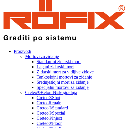
Proizvodi
Mortovi za zidanje
Standardni zidarski mort
Lagani zidarski mort
Zidarski mort za vidljive zidove
Tankoslojni mortovi za zidanje
Srednjeslojni mort za zidanje
Specijalni mortovi za zidanje
Creteo®Beton-Niskogradnja
Creteo®Shot
CreteoRepair
Creteo®Standard
Creteo®Special
Creteo®Inject
Creteo®Floor