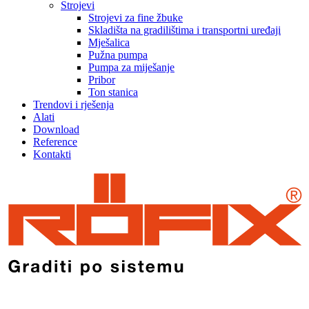
Strojevi
Strojevi za fine žbuke
Skladišta na gradilištima i transportni uređaji
Mješalica
Pužna pumpa
Pumpa za miješanje
Pribor
Ton stanica
Trendovi i rješenja
Alati
Download
Reference
Kontakti