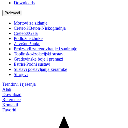
Downloads
Proizvodi
Mortovi za zidanje
Creteo®Beton-Niskogradnja
Creteo®Gala
Podložne žbuke
Završne žbuke
Proizvodi za renoviranje i saniranje
Toplinsko-izolacijski sustavi
Građevinske boje i premazi
Estrisi-Podni sustavi
Sustavi postavljanja keramike
Strojevi
Trendovi i rješenja
Alati
Download
Reference
Kontakti
Favoriti