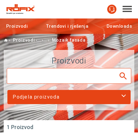
Proizvodi
Trendovi i rješenja
Downloads
Home
Proizvodi
Mozaik fasada
Proizvodi
Podjela proizvoda
1 Proizvod