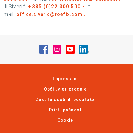
ili Siverić:
+385 (0)22 300 500
e-
mail:
office.siveric@roefix.com
Posjetite nas na Facebook
Posjetite nas na Instagram
Posjetite nas na YouT
Posjetite nas na 
Impressum
Opći uvjeti prodaje
Zaštita osobnih podataka
Pristupačnost
Cookie