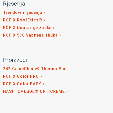
Rješenja
Trendovi i rješenja
RÖFIX RoofEtics®
RÖFIX Unutarnje žbuke
RÖFIX 530 Vapnena žbuka
Proizvodi
242 CalceClima® Thermo Plus
RÖFIX Color PRO
RÖFIX Color EASY
HASIT CALSOL® OPTICREME