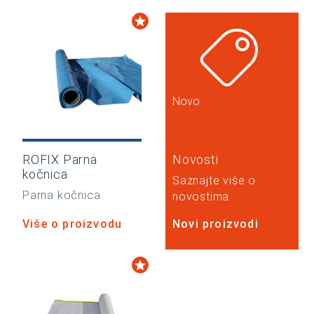
Novo
RÖFIX Parna
Novosti
kočnica
Saznajte više o
Parna kočnica
novostima
Više o proizvodu
Novi proizvodi