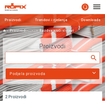
Proizvodi
Trendovi i rješenja
Downloads
Home
Proizvodi
Razdvajajući slojevi
Proizvodi
Podjela proizvoda
2 Proizvodi