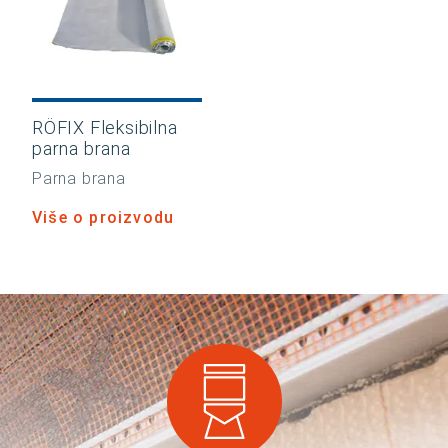
RÖFIX Fleksibilna
parna brana
Parna brana
Više o proizvodu