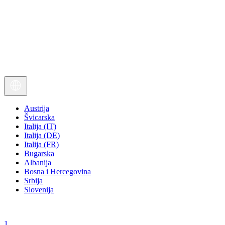
Austrija
Švicarska
Italija (IT)
Italija (DE)
Italija (FR)
Bugarska
Albanija
Bosna i Hercegovina
Srbija
Slovenija
1