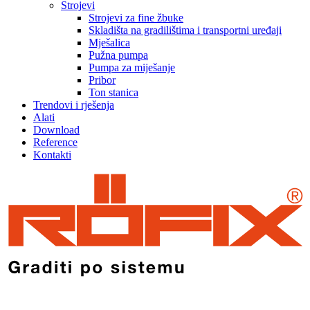
Strojevi
Strojevi za fine žbuke
Skladišta na gradilištima i transportni uređaji
Mješalica
Pužna pumpa
Pumpa za miješanje
Pribor
Ton stanica
Trendovi i rješenja
Alati
Download
Reference
Kontakti