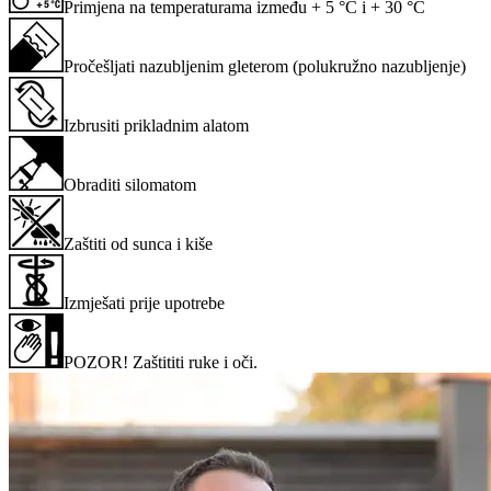
Primjena na temperaturama između + 5 °C i + 30 °C
Pročešljati nazubljenim gleterom (polukružno nazubljenje)
Izbrusiti prikladnim alatom
Obraditi silomatom
Zaštiti od sunca i kiše
Izmješati prije upotrebe
POZOR! Zaštititi ruke i oči.