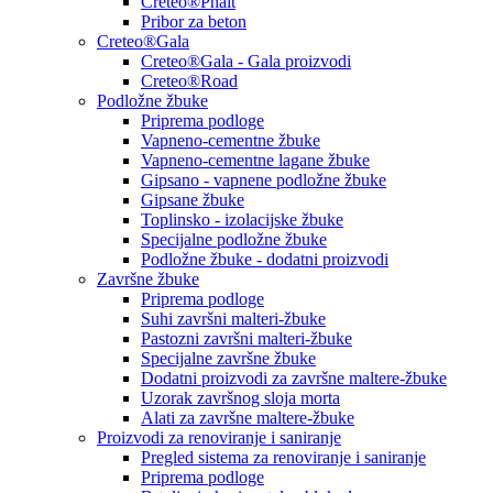
Creteo®Phalt
Pribor za beton
Creteo®Gala
Creteo®Gala - Gala proizvodi
Creteo®Road
Podložne žbuke
Priprema podloge
Vapneno-cementne žbuke
Vapneno-cementne lagane žbuke
Gipsano - vapnene podložne žbuke
Gipsane žbuke
Toplinsko - izolacijske žbuke
Specijalne podložne žbuke
Podložne žbuke - dodatni proizvodi
Završne žbuke
Priprema podloge
Suhi završni malteri-žbuke
Pastozni završni malteri-žbuke
Specijalne završne žbuke
Dodatni proizvodi za završne maltere-žbuke
Uzorak završnog sloja morta
Alati za završne maltere-žbuke
Proizvodi za renoviranje i saniranje
Pregled sistema za renoviranje i saniranje
Priprema podloge