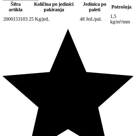
Šifra
Količina po jedinici
Jedinica po
Potrošnja
artikla
pakiranja
paleti
1,5
2000153103
25 Kg/jed.
48 Jed./pal.
kg/m²/mm