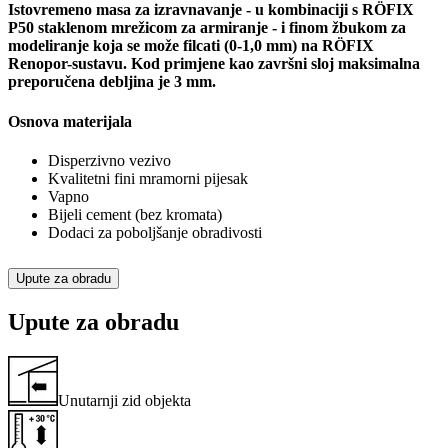
Istovremeno masa za izravnavanje - u kombinaciji s RÖFIX
P50 staklenom mrežicom za armiranje - i finom žbukom za
modeliranje koja se može filcati (0-1,0 mm) na RÖFIX
Renopor-sustavu. Kod primjene kao završni sloj maksimalna
preporučena debljina je 3 mm.
Osnova materijala
Disperzivno vezivo
Kvalitetni fini mramorni pijesak
Vapno
Bijeli cement (bez kromata)
Dodaci za poboljšanje obradivosti
Upute za obradu
Upute za obradu
Unutarnji zid objekta