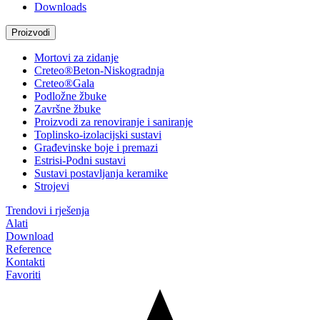
Downloads
Proizvodi
Mortovi za zidanje
Creteo®Beton-Niskogradnja
Creteo®Gala
Podložne žbuke
Završne žbuke
Proizvodi za renoviranje i saniranje
Toplinsko-izolacijski sustavi
Građevinske boje i premazi
Estrisi-Podni sustavi
Sustavi postavljanja keramike
Strojevi
Trendovi i rješenja
Alati
Download
Reference
Kontakti
Favoriti