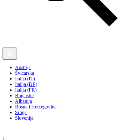
Austrija
Švicarska
Italija (IT)
Italija (DE)
Italija (FR)
Bugarska
Albanija
Bosna i Hercegovina
Srbija
Slovenija
1