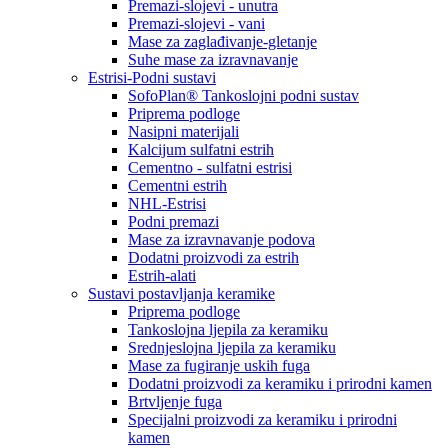
Premazi-slojevi - unutra
Premazi-slojevi - vani
Mase za zaglađivanje-gletanje
Suhe mase za izravnavanje
Estrisi-Podni sustavi
SofoPlan® Tankoslojni podni sustav
Priprema podloge
Nasipni materijali
Kalcijum sulfatni estrih
Cementno - sulfatni estrisi
Cementni estrih
NHL-Estrisi
Podni premazi
Mase za izravnavanje podova
Dodatni proizvodi za estrih
Estrih-alati
Sustavi postavljanja keramike
Priprema podloge
Tankoslojna ljepila za keramiku
Srednjeslojna ljepila za keramiku
Mase za fugiranje uskih fuga
Dodatni proizvodi za keramiku i prirodni kamen
Brtvljenje fuga
Specijalni proizvodi za keramiku i prirodni
kamen