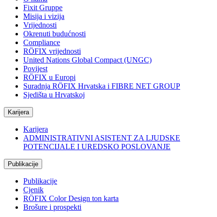
Fixit Gruppe
Misija i vizija
Vrijednosti
Okrenuti budućnosti
Compliance
RÖFIX vrijednosti
United Nations Global Compact (UNGC)
Povijest
RÖFIX u Europi
Suradnja RÖFIX Hrvatska i FIBRE NET GROUP
Sjedišta u Hrvatskoj
Karijera
Karijera
ADMINISTRATIVNI ASISTENT ZA LJUDSKE
POTENCIJALE I UREDSKO POSLOVANJE
Publikacije
Publikacije
Cjenik
RÖFIX Color Design ton karta
Brošure i prospekti