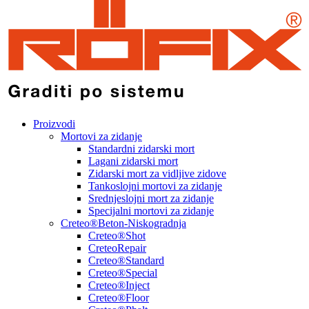
Proizvodi
Mortovi za zidanje
Standardni zidarski mort
Lagani zidarski mort
Zidarski mort za vidljive zidove
Tankoslojni mortovi za zidanje
Srednjeslojni mort za zidanje
Specijalni mortovi za zidanje
Creteo®Beton-Niskogradnja
Creteo®Shot
CreteoRepair
Creteo®Standard
Creteo®Special
Creteo®Inject
Creteo®Floor