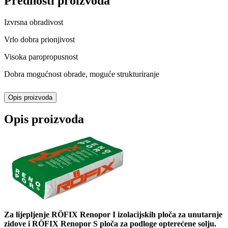
Prednosti proizvoda
Izvrsna obradivost
Vrlo dobra prionjivost
Visoka paropropusnost
Dobra mogućnost obrade, moguće strukturiranje
Opis proizvoda
Opis proizvoda
Za lijepljenje RÖFIX Renopor I izolacijskih ploča za unutarnje
zidove i RÖFIX Renopor S ploča za podloge opterećene solju.