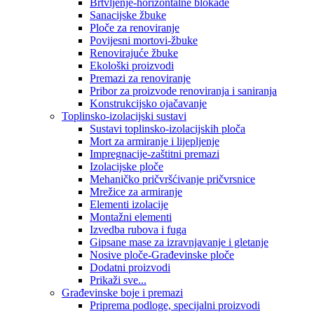
Brtvljenje-horizontalne blokade
Sanacijske žbuke
Ploče za renoviranje
Povijesni mortovi-žbuke
Renovirajuće žbuke
Ekološki proizvodi
Premazi za renoviranje
Pribor za proizvode renoviranja i saniranja
Konstrukcijsko ojačavanje
Toplinsko-izolacijski sustavi
Sustavi toplinsko-izolacijskih ploča
Mort za armiranje i lijepljenje
Impregnacije-zaštitni premazi
Izolacijske ploče
Mehaničko pričvršćivanje pričvrsnice
Mrežice za armiranje
Elementi izolacije
Montažni elementi
Izvedba rubova i fuga
Gipsane mase za izravnjavanje i gletanje
Nosive ploče-Građevinske ploče
Dodatni proizvodi
Prikaži sve...
Građevinske boje i premazi
Priprema podloge, specijalni proizvodi