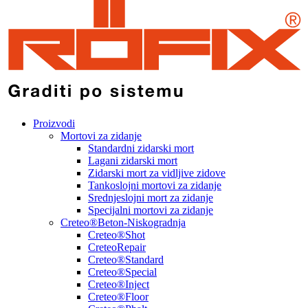
Proizvodi
Mortovi za zidanje
Standardni zidarski mort
Lagani zidarski mort
Zidarski mort za vidljive zidove
Tankoslojni mortovi za zidanje
Srednjeslojni mort za zidanje
Specijalni mortovi za zidanje
Creteo®Beton-Niskogradnja
Creteo®Shot
CreteoRepair
Creteo®Standard
Creteo®Special
Creteo®Inject
Creteo®Floor