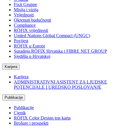
Fixit Gruppe
Misija i vizija
Vrijednosti
Okrenuti budućnosti
Compliance
RÖFIX vrijednosti
United Nations Global Compact (UNGC)
Povijest
RÖFIX u Europi
Suradnja RÖFIX Hrvatska i FIBRE NET GROUP
Sjedišta u Hrvatskoj
Karijera
Karijera
ADMINISTRATIVNI ASISTENT ZA LJUDSKE
POTENCIJALE I UREDSKO POSLOVANJE
Publikacije
Publikacije
Cjenik
RÖFIX Color Design ton karta
Brošure i prospekti