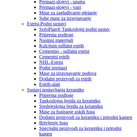
Premazi-slojevi - unutra
Premazi-slojevi - vani
Mase za zaglađivanje-gletanje
Suhe mase za izravnavanje
Estrisi-Podni sustavi
SofoPlan® Tankoslojni podni sustav
Priprema podloge
Nasipni materijali
Kalcijum sulfatni estrih
Cementno - sulfatni estrisi
Cementni estrih
NHL-Estrisi
Podni premazi
Mase za izravnavanje podova
Dodatni proizvodi za estrih
Estrih-alati
Sustavi postavljanja keramike
Priprema podloge
Tankoslojna ljepila za keramiku
Srednjeslojna ljepila za keramiku
Mase za fugiranje uskih fuga
Dodatni proizvodi za keramiku i prirodni kamen
Brtvljenje fuga
Specijalni proizvodi za keramiku i prirodni
kamen