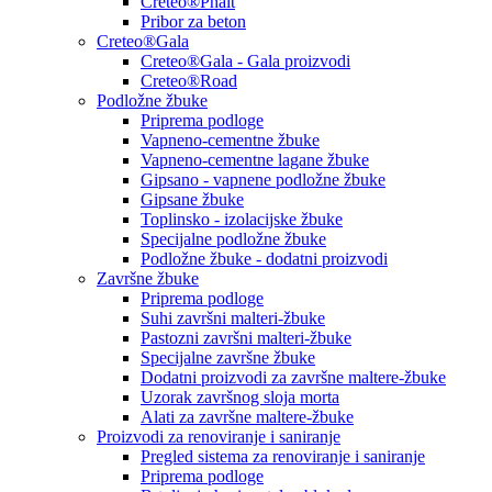
Creteo®Phalt
Pribor za beton
Creteo®Gala
Creteo®Gala - Gala proizvodi
Creteo®Road
Podložne žbuke
Priprema podloge
Vapneno-cementne žbuke
Vapneno-cementne lagane žbuke
Gipsano - vapnene podložne žbuke
Gipsane žbuke
Toplinsko - izolacijske žbuke
Specijalne podložne žbuke
Podložne žbuke - dodatni proizvodi
Završne žbuke
Priprema podloge
Suhi završni malteri-žbuke
Pastozni završni malteri-žbuke
Specijalne završne žbuke
Dodatni proizvodi za završne maltere-žbuke
Uzorak završnog sloja morta
Alati za završne maltere-žbuke
Proizvodi za renoviranje i saniranje
Pregled sistema za renoviranje i saniranje
Priprema podloge