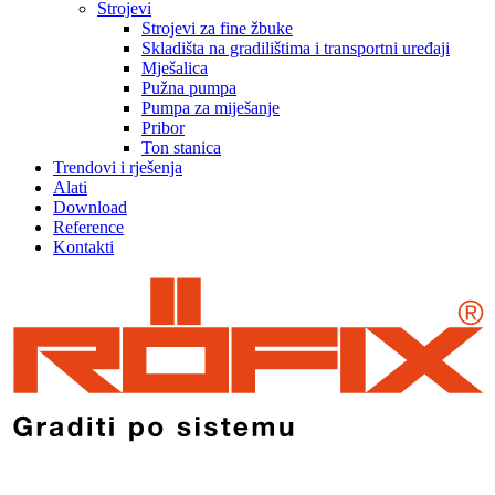
Strojevi
Strojevi za fine žbuke
Skladišta na gradilištima i transportni uređaji
Mješalica
Pužna pumpa
Pumpa za miješanje
Pribor
Ton stanica
Trendovi i rješenja
Alati
Download
Reference
Kontakti