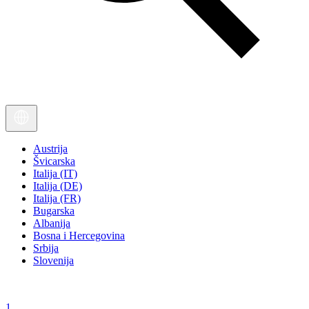
Austrija
Švicarska
Italija (IT)
Italija (DE)
Italija (FR)
Bugarska
Albanija
Bosna i Hercegovina
Srbija
Slovenija
1