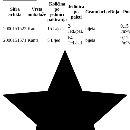
Količina
Jedinica
Šifra
Vrsta
po
po
Granulacija/Boja
Pot
artikla
ambalaže
jedinici
paleti
pakiranja
24
0,15
2000151522
Kanta
15 L/jed.
bijela
Jed./pal.
l/m²/
64
0,15
2000151571
Kanta
5 L/jed.
bijela
Jed./pal.
l/m²/