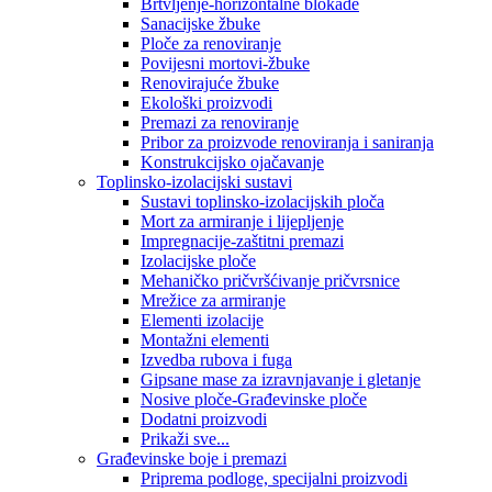
Brtvljenje-horizontalne blokade
Sanacijske žbuke
Ploče za renoviranje
Povijesni mortovi-žbuke
Renovirajuće žbuke
Ekološki proizvodi
Premazi za renoviranje
Pribor za proizvode renoviranja i saniranja
Konstrukcijsko ojačavanje
Toplinsko-izolacijski sustavi
Sustavi toplinsko-izolacijskih ploča
Mort za armiranje i lijepljenje
Impregnacije-zaštitni premazi
Izolacijske ploče
Mehaničko pričvršćivanje pričvrsnice
Mrežice za armiranje
Elementi izolacije
Montažni elementi
Izvedba rubova i fuga
Gipsane mase za izravnjavanje i gletanje
Nosive ploče-Građevinske ploče
Dodatni proizvodi
Prikaži sve...
Građevinske boje i premazi
Priprema podloge, specijalni proizvodi