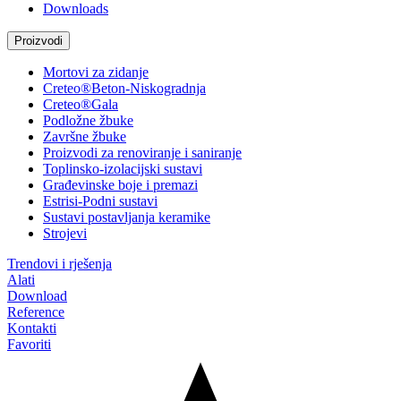
Downloads
Proizvodi
Mortovi za zidanje
Creteo®Beton-Niskogradnja
Creteo®Gala
Podložne žbuke
Završne žbuke
Proizvodi za renoviranje i saniranje
Toplinsko-izolacijski sustavi
Građevinske boje i premazi
Estrisi-Podni sustavi
Sustavi postavljanja keramike
Strojevi
Trendovi i rješenja
Alati
Download
Reference
Kontakti
Favoriti