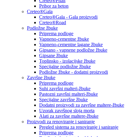
Creteo®Phalt
Pribor za beton
Creteo®Gala
Creteo®Gala - Gala proizvodi
Creteo®Road
Podložne žbuke
Priprema podloge
Vapneno-cementne žbuke
Vapneno-cementne lagane žbuke
Gipsano - vapnene podložne žbuke
Gipsane žbuke
Toplinsko - izolacijske žbuke
Specijalne podložne žbuke
Podložne žbuke - dodatni proizvodi
Završne žbuke
Priprema podloge
Suhi završni malteri-žbuke
Pastozni završni malteri-žbuke
Specijalne završne žbuke
Dodatni proizvodi za završne maltere-žbuke
Uzorak završnog sloja morta
Alati za završne maltere-žbuke
Proizvodi za renoviranje i saniranje
Pregled sistema za renoviranje i saniranje
Priprema podloge