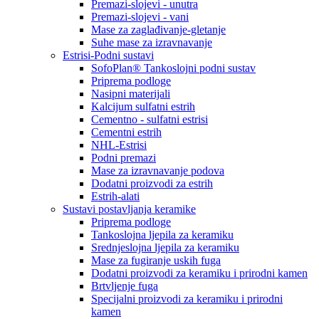
Premazi-slojevi - unutra
Premazi-slojevi - vani
Mase za zaglađivanje-gletanje
Suhe mase za izravnavanje
Estrisi-Podni sustavi
SofoPlan® Tankoslojni podni sustav
Priprema podloge
Nasipni materijali
Kalcijum sulfatni estrih
Cementno - sulfatni estrisi
Cementni estrih
NHL-Estrisi
Podni premazi
Mase za izravnavanje podova
Dodatni proizvodi za estrih
Estrih-alati
Sustavi postavljanja keramike
Priprema podloge
Tankoslojna ljepila za keramiku
Srednjeslojna ljepila za keramiku
Mase za fugiranje uskih fuga
Dodatni proizvodi za keramiku i prirodni kamen
Brtvljenje fuga
Specijalni proizvodi za keramiku i prirodni
kamen