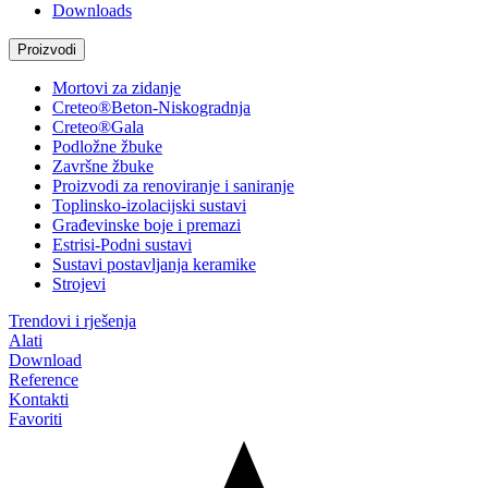
Downloads
Proizvodi
Mortovi za zidanje
Creteo®Beton-Niskogradnja
Creteo®Gala
Podložne žbuke
Završne žbuke
Proizvodi za renoviranje i saniranje
Toplinsko-izolacijski sustavi
Građevinske boje i premazi
Estrisi-Podni sustavi
Sustavi postavljanja keramike
Strojevi
Trendovi i rješenja
Alati
Download
Reference
Kontakti
Favoriti