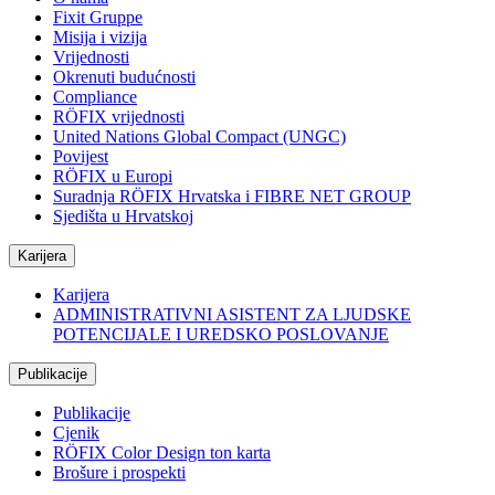
Fixit Gruppe
Misija i vizija
Vrijednosti
Okrenuti budućnosti
Compliance
RÖFIX vrijednosti
United Nations Global Compact (UNGC)
Povijest
RÖFIX u Europi
Suradnja RÖFIX Hrvatska i FIBRE NET GROUP
Sjedišta u Hrvatskoj
Karijera
Karijera
ADMINISTRATIVNI ASISTENT ZA LJUDSKE
POTENCIJALE I UREDSKO POSLOVANJE
Publikacije
Publikacije
Cjenik
RÖFIX Color Design ton karta
Brošure i prospekti