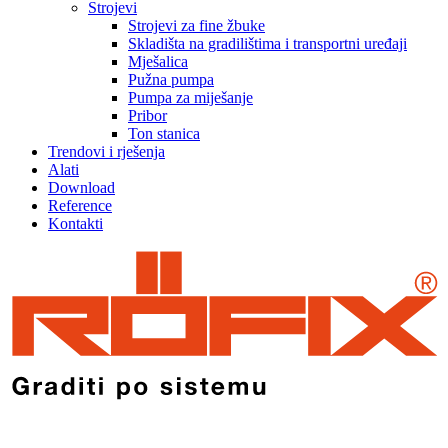
Strojevi
Strojevi za fine žbuke
Skladišta na gradilištima i transportni uređaji
Mješalica
Pužna pumpa
Pumpa za miješanje
Pribor
Ton stanica
Trendovi i rješenja
Alati
Download
Reference
Kontakti