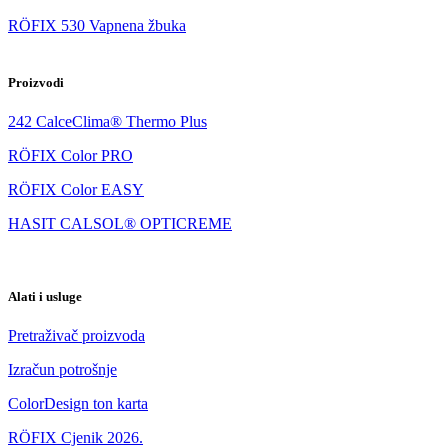
RÖFIX 530 Vapnena žbuka
Proizvodi
242 CalceClima® Thermo Plus
RÖFIX Color PRO
RÖFIX Color EASY
HASIT CALSOL® OPTICREME
Alati i usluge
Pretraživač proizvoda
Izračun potrošnje
ColorDesign ton karta
RÖFIX Cjenik 2026.