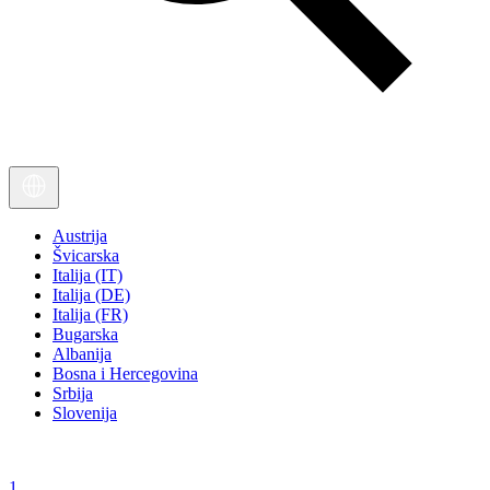
Austrija
Švicarska
Italija (IT)
Italija (DE)
Italija (FR)
Bugarska
Albanija
Bosna i Hercegovina
Srbija
Slovenija
1