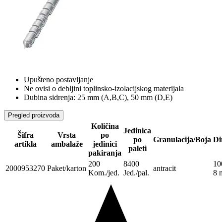
Upušteno postavljanje
Ne ovisi o debljini toplinsko-izolacijskog materijala
Dubina sidrenja: 25 mm (A,B,C), 50 mm (D,E)
Pregled proizvoda
Količina
Jedinica
Šifra
Vrsta
po
po
Granulacija/Boja
Di
artikla
ambalaže
jedinici
paleti
pakiranja
200
8400
10
2000953270
Paket/karton
antracit
Kom./jed.
Jed./pal.
8 