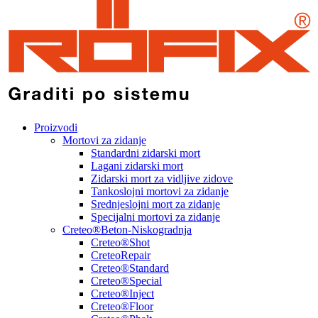
Proizvodi
Mortovi za zidanje
Standardni zidarski mort
Lagani zidarski mort
Zidarski mort za vidljive zidove
Tankoslojni mortovi za zidanje
Srednjeslojni mort za zidanje
Specijalni mortovi za zidanje
Creteo®Beton-Niskogradnja
Creteo®Shot
CreteoRepair
Creteo®Standard
Creteo®Special
Creteo®Inject
Creteo®Floor