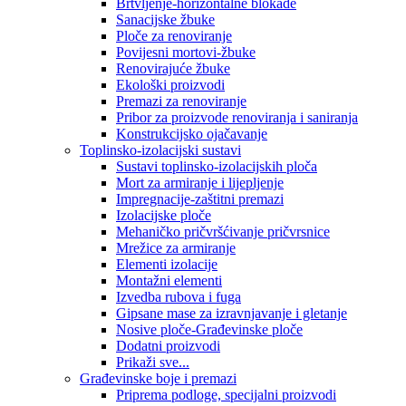
Brtvljenje-horizontalne blokade
Sanacijske žbuke
Ploče za renoviranje
Povijesni mortovi-žbuke
Renovirajuće žbuke
Ekološki proizvodi
Premazi za renoviranje
Pribor za proizvode renoviranja i saniranja
Konstrukcijsko ojačavanje
Toplinsko-izolacijski sustavi
Sustavi toplinsko-izolacijskih ploča
Mort za armiranje i lijepljenje
Impregnacije-zaštitni premazi
Izolacijske ploče
Mehaničko pričvršćivanje pričvrsnice
Mrežice za armiranje
Elementi izolacije
Montažni elementi
Izvedba rubova i fuga
Gipsane mase za izravnjavanje i gletanje
Nosive ploče-Građevinske ploče
Dodatni proizvodi
Prikaži sve...
Građevinske boje i premazi
Priprema podloge, specijalni proizvodi