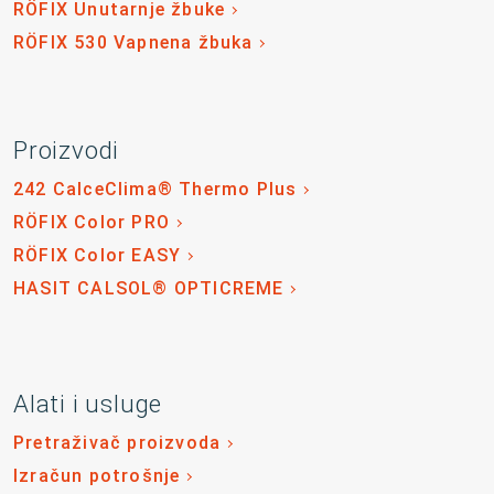
RÖFIX Unutarnje žbuke
RÖFIX 530 Vapnena žbuka
Proizvodi
242 CalceClima® Thermo Plus
RÖFIX Color PRO
RÖFIX Color EASY
HASIT CALSOL® OPTICREME
Alati i usluge
Pretraživač proizvoda
Izračun potrošnje