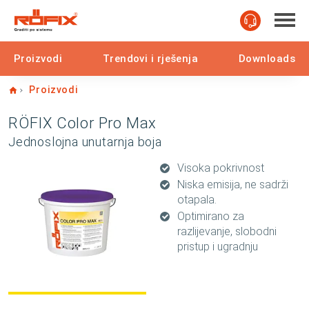
Proizvodi
Trendovi i rješenja
Downloads
Home
Proizvodi
RÖFIX Color Pro Max
Jednoslojna unutarnja boja
Visoka pokrivnost
Niska emisija, ne sadrži
otapala.
Optimirano za
razlijevanje, slobodni
pristup i ugradnju