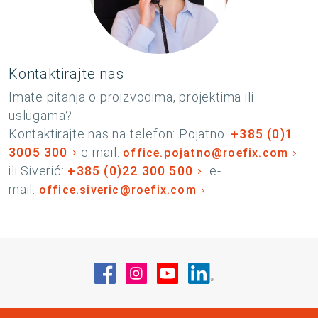
Kontaktirajte nas
Imate pitanja o proizvodima, projektima ili
uslugama?
Kontaktirajte nas na telefon: Pojatno:
+385 (0)1
3005 300
e-mail:
office.pojatno@roefix.com
ili Siverić:
+385 (0)22 300 500
e-
mail:
office.siveric@roefix.com
Posjetite nas na Facebook
Posjetite nas na Instagram
Posjetite nas na YouT
Posjetite nas na 