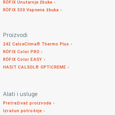
RÖFIX Unutarnje žbuke
RÖFIX 530 Vapnena žbuka
Proizvodi
242 CalceClima® Thermo Plus
RÖFIX Color PRO
RÖFIX Color EASY
HASIT CALSOL® OPTICREME
Alati i usluge
Pretraživač proizvoda
Izračun potrošnje