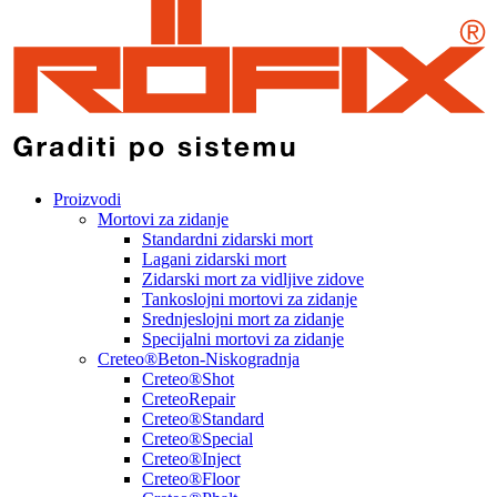
Proizvodi
Mortovi za zidanje
Standardni zidarski mort
Lagani zidarski mort
Zidarski mort za vidljive zidove
Tankoslojni mortovi za zidanje
Srednjeslojni mort za zidanje
Specijalni mortovi za zidanje
Creteo®Beton-Niskogradnja
Creteo®Shot
CreteoRepair
Creteo®Standard
Creteo®Special
Creteo®Inject
Creteo®Floor