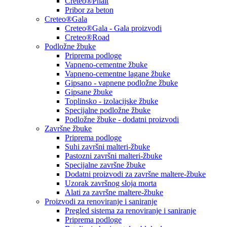
Creteo®Phalt
Pribor za beton
Creteo®Gala
Creteo®Gala - Gala proizvodi
Creteo®Road
Podložne žbuke
Priprema podloge
Vapneno-cementne žbuke
Vapneno-cementne lagane žbuke
Gipsano - vapnene podložne žbuke
Gipsane žbuke
Toplinsko - izolacijske žbuke
Specijalne podložne žbuke
Podložne žbuke - dodatni proizvodi
Završne žbuke
Priprema podloge
Suhi završni malteri-žbuke
Pastozni završni malteri-žbuke
Specijalne završne žbuke
Dodatni proizvodi za završne maltere-žbuke
Uzorak završnog sloja morta
Alati za završne maltere-žbuke
Proizvodi za renoviranje i saniranje
Pregled sistema za renoviranje i saniranje
Priprema podloge