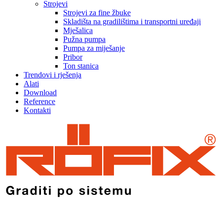
Strojevi
Strojevi za fine žbuke
Skladišta na gradilištima i transportni uređaji
Mješalica
Pužna pumpa
Pumpa za miješanje
Pribor
Ton stanica
Trendovi i rješenja
Alati
Download
Reference
Kontakti