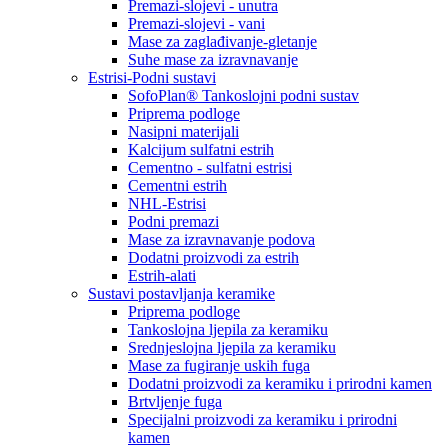
Premazi-slojevi - unutra
Premazi-slojevi - vani
Mase za zaglađivanje-gletanje
Suhe mase za izravnavanje
Estrisi-Podni sustavi
SofoPlan® Tankoslojni podni sustav
Priprema podloge
Nasipni materijali
Kalcijum sulfatni estrih
Cementno - sulfatni estrisi
Cementni estrih
NHL-Estrisi
Podni premazi
Mase za izravnavanje podova
Dodatni proizvodi za estrih
Estrih-alati
Sustavi postavljanja keramike
Priprema podloge
Tankoslojna ljepila za keramiku
Srednjeslojna ljepila za keramiku
Mase za fugiranje uskih fuga
Dodatni proizvodi za keramiku i prirodni kamen
Brtvljenje fuga
Specijalni proizvodi za keramiku i prirodni
kamen