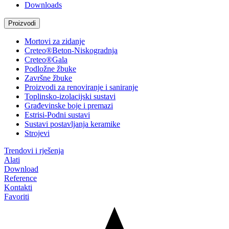
Downloads
Proizvodi
Mortovi za zidanje
Creteo®Beton-Niskogradnja
Creteo®Gala
Podložne žbuke
Završne žbuke
Proizvodi za renoviranje i saniranje
Toplinsko-izolacijski sustavi
Građevinske boje i premazi
Estrisi-Podni sustavi
Sustavi postavljanja keramike
Strojevi
Trendovi i rješenja
Alati
Download
Reference
Kontakti
Favoriti