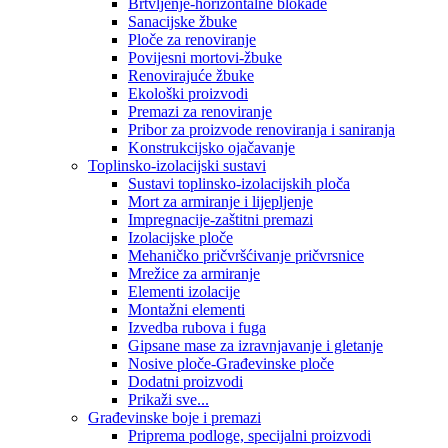
Brtvljenje-horizontalne blokade
Sanacijske žbuke
Ploče za renoviranje
Povijesni mortovi-žbuke
Renovirajuće žbuke
Ekološki proizvodi
Premazi za renoviranje
Pribor za proizvode renoviranja i saniranja
Konstrukcijsko ojačavanje
Toplinsko-izolacijski sustavi
Sustavi toplinsko-izolacijskih ploča
Mort za armiranje i lijepljenje
Impregnacije-zaštitni premazi
Izolacijske ploče
Mehaničko pričvršćivanje pričvrsnice
Mrežice za armiranje
Elementi izolacije
Montažni elementi
Izvedba rubova i fuga
Gipsane mase za izravnjavanje i gletanje
Nosive ploče-Građevinske ploče
Dodatni proizvodi
Prikaži sve...
Građevinske boje i premazi
Priprema podloge, specijalni proizvodi