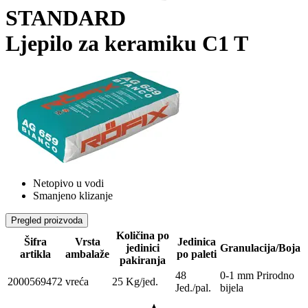
STANDARD
Ljepilo za keramiku C1 T
Netopivo u vodi
Smanjeno klizanje
Pregled proizvoda
Količina po
Šifra
Vrsta
Jedinica
jedinici
Granulacija/Boja
artikla
ambalaže
po paleti
pakiranja
48
0-1 mm Prirodno
2000569472
vreća
25 Kg/jed.
Jed./pal.
bijela