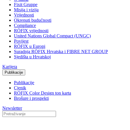
Fixit Gruppe
Misija i vizija
Vrijednosti
Okrenuti budućnosti
Compliance
RÖFIX vrijednosti
United Nations Global Compact (UNGC)
Povijest
RÖFIX u Europi
Suradnja RÖFIX Hrvatska i FIBRE NET GROUP
Sjedišta u Hrvatskoj
Karijera
Publikacije
Publikacije
Cjenik
RÖFIX Color Design ton karta
Brošure i prospekti
Newsletter