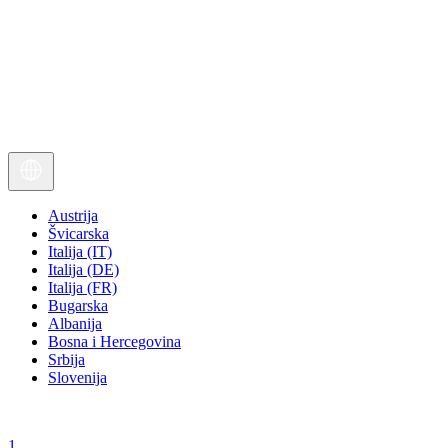
Austrija
Švicarska
Italija (IT)
Italija (DE)
Italija (FR)
Bugarska
Albanija
Bosna i Hercegovina
Srbija
Slovenija
1