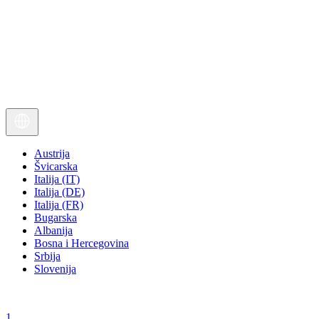
Austrija
Švicarska
Italija (IT)
Italija (DE)
Italija (FR)
Bugarska
Albanija
Bosna i Hercegovina
Srbija
Slovenija
1