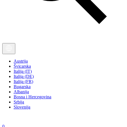
Austrija
Švicarska
Italija (IT)
Italija (DE)
Italija (FR)
Bugarska
Albanija
Bosna i Hercegovina
Srbija
Slovenija
0