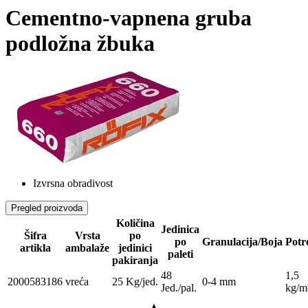
Cementno-vapnena gruba
podložna žbuka
Izvrsna obradivost
Pregled proizvoda
Količina
Jedinica
Šifra
Vrsta
po
po
Granulacija/Boja
Potr
artikla
ambalaže
jedinici
paleti
pakiranja
48
1,5
2000583186
vreća
25 Kg/jed.
0-4 mm
Jed./pal.
kg/m