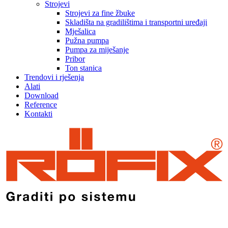
Strojevi
Strojevi za fine žbuke
Skladišta na gradilištima i transportni uređaji
Mješalica
Pužna pumpa
Pumpa za miješanje
Pribor
Ton stanica
Trendovi i rješenja
Alati
Download
Reference
Kontakti