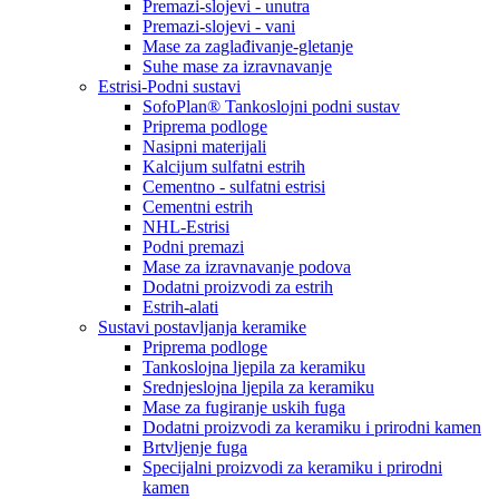
Premazi-slojevi - unutra
Premazi-slojevi - vani
Mase za zaglađivanje-gletanje
Suhe mase za izravnavanje
Estrisi-Podni sustavi
SofoPlan® Tankoslojni podni sustav
Priprema podloge
Nasipni materijali
Kalcijum sulfatni estrih
Cementno - sulfatni estrisi
Cementni estrih
NHL-Estrisi
Podni premazi
Mase za izravnavanje podova
Dodatni proizvodi za estrih
Estrih-alati
Sustavi postavljanja keramike
Priprema podloge
Tankoslojna ljepila za keramiku
Srednjeslojna ljepila za keramiku
Mase za fugiranje uskih fuga
Dodatni proizvodi za keramiku i prirodni kamen
Brtvljenje fuga
Specijalni proizvodi za keramiku i prirodni
kamen