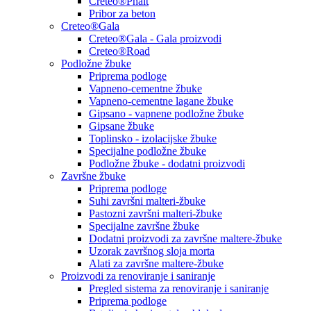
Creteo®Phalt
Pribor za beton
Creteo®Gala
Creteo®Gala - Gala proizvodi
Creteo®Road
Podložne žbuke
Priprema podloge
Vapneno-cementne žbuke
Vapneno-cementne lagane žbuke
Gipsano - vapnene podložne žbuke
Gipsane žbuke
Toplinsko - izolacijske žbuke
Specijalne podložne žbuke
Podložne žbuke - dodatni proizvodi
Završne žbuke
Priprema podloge
Suhi završni malteri-žbuke
Pastozni završni malteri-žbuke
Specijalne završne žbuke
Dodatni proizvodi za završne maltere-žbuke
Uzorak završnog sloja morta
Alati za završne maltere-žbuke
Proizvodi za renoviranje i saniranje
Pregled sistema za renoviranje i saniranje
Priprema podloge