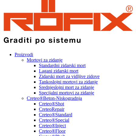
Proizvodi
Mortovi za zidanje
Standardni zidarski mort
Lagani zidarski mort
Zidarski mort za vidljive zidove
Tankoslojni mortovi za zidanje
Srednjeslojni mort za zidanje
Specijalni mortovi za zidanje
Creteo®Beton-Niskogradnja
Creteo®Shot
CreteoRepair
Creteo®Standard
Creteo®Special
Creteo®Inject
Creteo®Floor