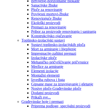
Brtvljenje-horizontalne blokade
Sanacijske žbuke
Ploče za renoviranje
Povijesni mortovi-žbuke
Renovirajuće žbuke
Ekološki proizvodi
Premazi za renoviranje
Pribor za proizvode renoviranja i saniranja
Konstrukcijsko ojačavanje
Toplinsko-izolacijski sustavi
Sustavi toplinsko-izolacijskih ploča
Mort za armiranje i lijepljenje
Impregnacije-zaštitni premazi
Izolacijske ploče
Mehaničko pričvršćivanje pričvrsnice
Mrežice za armiranje
Elementi izolacije
Montažni elementi
Izvedba rubova i fuga
Gipsane mase za izravnjavanje i gletanje
Nosive ploče-Građevinske ploče
Dodatni proizvodi
Prikaži sve...
Građevinske boje i premazi
Priprema podloge, specijalni proizvodi