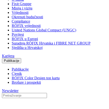
Fixit Gruppe
Misija i vizija
Vrijednosti
Okrenuti budućnosti
Compliance
RÖFIX vrijednosti
United Nations Global Compact (UNGC)
Povijest
RÖFIX u Europi
Suradnja RÖFIX Hrvatska i FIBRE NET GROUP
Sjedišta u Hrvatskoj
Karijera
Publikacije
Publikacije
Cjenik
RÖFIX Color Design ton karta
Brošure i prospekti
Newsletter