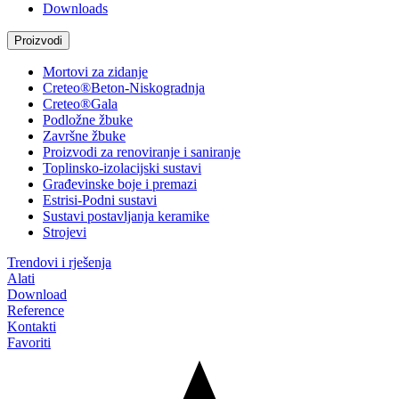
Downloads
Proizvodi
Mortovi za zidanje
Creteo®Beton-Niskogradnja
Creteo®Gala
Podložne žbuke
Završne žbuke
Proizvodi za renoviranje i saniranje
Toplinsko-izolacijski sustavi
Građevinske boje i premazi
Estrisi-Podni sustavi
Sustavi postavljanja keramike
Strojevi
Trendovi i rješenja
Alati
Download
Reference
Kontakti
Favoriti