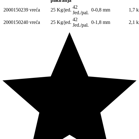
pakiranja
42
2000150239
vreća
25 Kg/jed.
0-0,8 mm
1,7 
Jed./pal.
42
2000150240
vreća
25 Kg/jed.
0-1,8 mm
2,1 
Jed./pal.