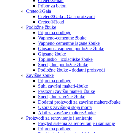
Creteo®Phalt
Pribor za beton
Creteo®Gala
Creteo®Gala - Gala proizvodi
Creteo®Road
Podložne žbuke
Priprema podloge
Vapneno-cementne žbuke
Vapneno-cementne lagane žbuke
Gipsano - vapnene podložne žbuke
Gipsane žbuke
Toplinsko - izolacijske žbuke
Specijalne podložne žbuke
Podložne žbuke - dodatni proizvodi
Završne žbuke
Priprema podloge
Suhi završni malteri-žbuke
Pastozni završni malteri-žbuke
Specijalne završne žbuke
Dodatni proizvodi za završne maltere-žbuke
Uzorak završnog sloja morta
Alati za završne maltere-žbuke
Proizvodi za renoviranje i saniranje
Pregled sistema za renoviranje i saniranje
Priprema podloge