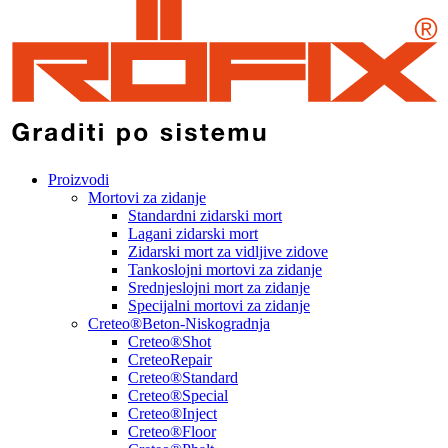
Proizvodi
Mortovi za zidanje
Standardni zidarski mort
Lagani zidarski mort
Zidarski mort za vidljive zidove
Tankoslojni mortovi za zidanje
Srednjeslojni mort za zidanje
Specijalni mortovi za zidanje
Creteo®Beton-Niskogradnja
Creteo®Shot
CreteoRepair
Creteo®Standard
Creteo®Special
Creteo®Inject
Creteo®Floor