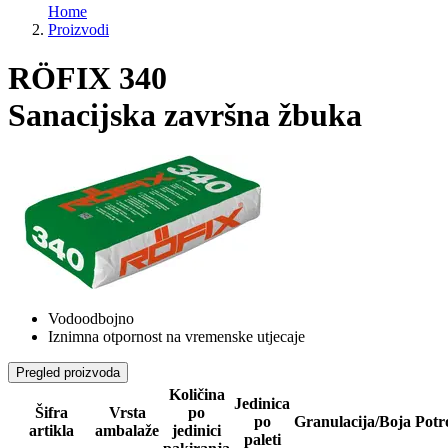
Home
Proizvodi
RÖFIX 340
Sanacijska završna žbuka
Vodoodbojno
Iznimna otpornost na vremenske utjecaje
Pregled proizvoda
Količina
Jedinica
Šifra
Vrsta
po
po
Granulacija/Boja
Potr
artikla
ambalaže
jedinici
paleti