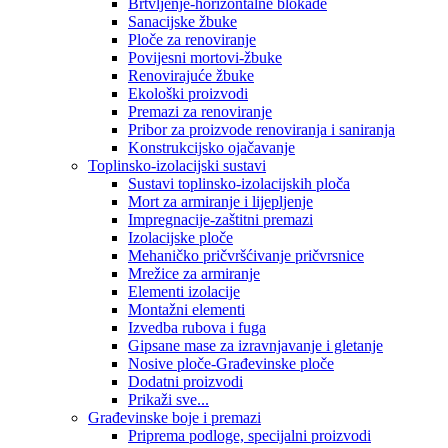
Brtvljenje-horizontalne blokade
Sanacijske žbuke
Ploče za renoviranje
Povijesni mortovi-žbuke
Renovirajuće žbuke
Ekološki proizvodi
Premazi za renoviranje
Pribor za proizvode renoviranja i saniranja
Konstrukcijsko ojačavanje
Toplinsko-izolacijski sustavi
Sustavi toplinsko-izolacijskih ploča
Mort za armiranje i lijepljenje
Impregnacije-zaštitni premazi
Izolacijske ploče
Mehaničko pričvršćivanje pričvrsnice
Mrežice za armiranje
Elementi izolacije
Montažni elementi
Izvedba rubova i fuga
Gipsane mase za izravnjavanje i gletanje
Nosive ploče-Građevinske ploče
Dodatni proizvodi
Prikaži sve...
Građevinske boje i premazi
Priprema podloge, specijalni proizvodi