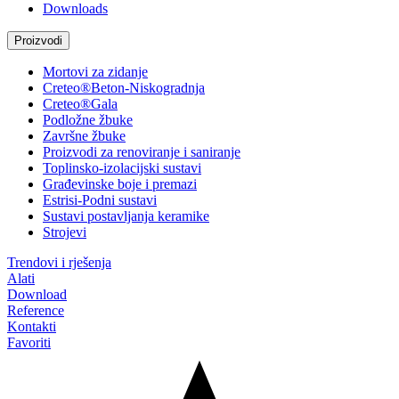
Downloads
Proizvodi
Mortovi za zidanje
Creteo®Beton-Niskogradnja
Creteo®Gala
Podložne žbuke
Završne žbuke
Proizvodi za renoviranje i saniranje
Toplinsko-izolacijski sustavi
Građevinske boje i premazi
Estrisi-Podni sustavi
Sustavi postavljanja keramike
Strojevi
Trendovi i rješenja
Alati
Download
Reference
Kontakti
Favoriti