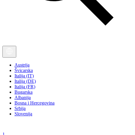
Austrija
Švicarska
Italija (IT)
Italija (DE)
Italija (FR)
Bugarska
Albanija
Bosna i Hercegovina
Srbija
Slovenija
1