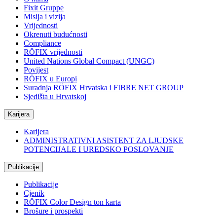
Fixit Gruppe
Misija i vizija
Vrijednosti
Okrenuti budućnosti
Compliance
RÖFIX vrijednosti
United Nations Global Compact (UNGC)
Povijest
RÖFIX u Europi
Suradnja RÖFIX Hrvatska i FIBRE NET GROUP
Sjedišta u Hrvatskoj
Karijera
Karijera
ADMINISTRATIVNI ASISTENT ZA LJUDSKE
POTENCIJALE I UREDSKO POSLOVANJE
Publikacije
Publikacije
Cjenik
RÖFIX Color Design ton karta
Brošure i prospekti