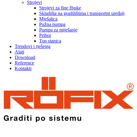
Strojevi
Strojevi za fine žbuke
Skladišta na gradilištima i transportni uređaji
Mješalica
Pužna pumpa
Pumpa za miješanje
Pribor
Ton stanica
Trendovi i rješenja
Alati
Download
Reference
Kontakti