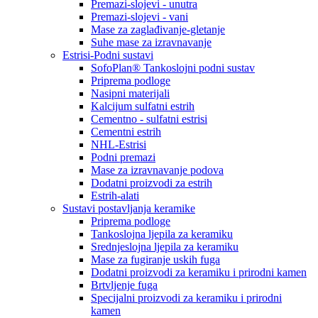
Premazi-slojevi - unutra
Premazi-slojevi - vani
Mase za zaglađivanje-gletanje
Suhe mase za izravnavanje
Estrisi-Podni sustavi
SofoPlan® Tankoslojni podni sustav
Priprema podloge
Nasipni materijali
Kalcijum sulfatni estrih
Cementno - sulfatni estrisi
Cementni estrih
NHL-Estrisi
Podni premazi
Mase za izravnavanje podova
Dodatni proizvodi za estrih
Estrih-alati
Sustavi postavljanja keramike
Priprema podloge
Tankoslojna ljepila za keramiku
Srednjeslojna ljepila za keramiku
Mase za fugiranje uskih fuga
Dodatni proizvodi za keramiku i prirodni kamen
Brtvljenje fuga
Specijalni proizvodi za keramiku i prirodni
kamen