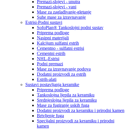
Premazi-slojevi - unutra
Premazi-slojevi - vani
Mase za zaglađivanje-gletanje
Suhe mase za izravnavanje
Estrisi-Podni sustavi
SofoPlan® Tankoslojni podni sustav
Priprema podloge
Nasipni materijali
Kalcijum sulfatni estrih
Cementno - sulfatni estrisi
Cementni estrih
NHL-Estrisi
Podni premazi
Mase za izravnavanje podova
Dodatni proizvodi za estrih
Estrih-alati
Sustavi postavljanja keramike
Priprema podloge
Tankoslojna ljepila za keramiku
Srednjeslojna ljepila za keramiku
Mase za fugiranje uskih fuga
Dodatni proizvodi za keramiku i prirodni kamen
Brtvljenje fuga
Specijalni proizvodi za keramiku i prirodni
kamen