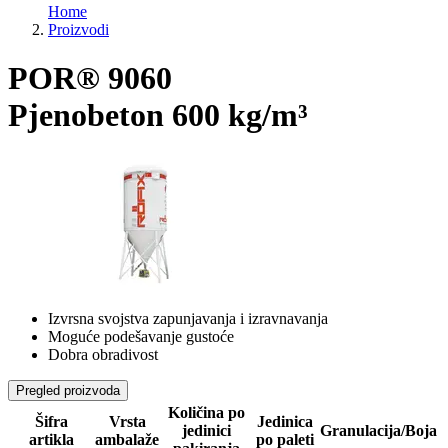
Home
Proizvodi
POR® 9060
Pjenobeton 600 kg/m³
Izvrsna svojstva zapunjavanja i izravnavanja
Moguće podešavanje gustoće
Dobra obradivost
Pregled proizvoda
Količina po
Šifra
Vrsta
Jedinica
jedinici
Granulacija/Boja
artikla
ambalaže
po paleti