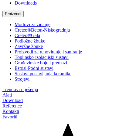
Downloads
Proizvodi
Mortovi za zidanje
Creteo®Beton-Niskogradnja
Creteo®Gala
Podložne žbuke
Završne žbuke
Proizvodi za renoviranje i saniranje
Toplinsko-izolacijski sustavi
Građevinske boje i premazi
Estrisi-Podni sustavi
Sustavi postavljanja keramike
Strojevi
Trendovi i rješenja
Alati
Download
Reference
Kontakti
Favoriti