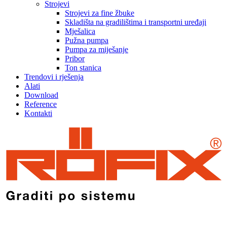
Strojevi
Strojevi za fine žbuke
Skladišta na gradilištima i transportni uređaji
Mješalica
Pužna pumpa
Pumpa za miješanje
Pribor
Ton stanica
Trendovi i rješenja
Alati
Download
Reference
Kontakti