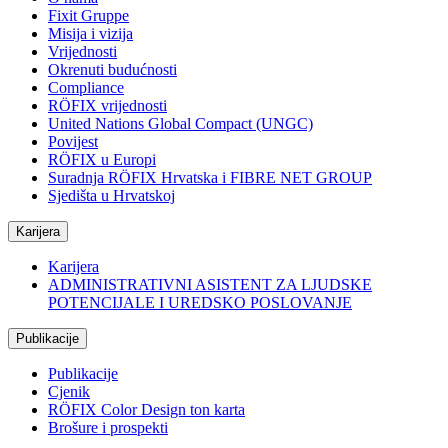
Fixit Gruppe
Misija i vizija
Vrijednosti
Okrenuti budućnosti
Compliance
RÖFIX vrijednosti
United Nations Global Compact (UNGC)
Povijest
RÖFIX u Europi
Suradnja RÖFIX Hrvatska i FIBRE NET GROUP
Sjedišta u Hrvatskoj
Karijera
Karijera
ADMINISTRATIVNI ASISTENT ZA LJUDSKE
POTENCIJALE I UREDSKO POSLOVANJE
Publikacije
Publikacije
Cjenik
RÖFIX Color Design ton karta
Brošure i prospekti