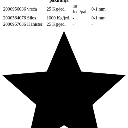
pakiranja
48
2000956036
vreća
25 Kg/jed.
0-1 mm
Jed./pal.
2000564076
Silos
1000 Kg/jed.
-
0-1 mm
2000957036
Kanister
25 Kg/jed.
-
-