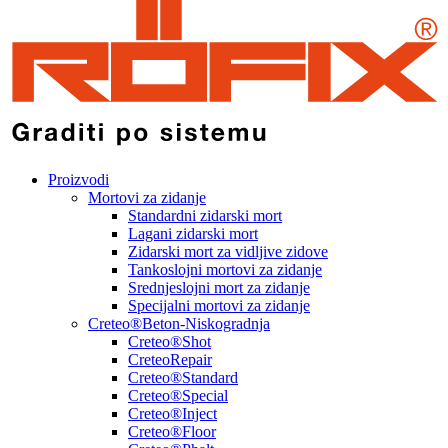
Proizvodi
Mortovi za zidanje
Standardni zidarski mort
Lagani zidarski mort
Zidarski mort za vidljive zidove
Tankoslojni mortovi za zidanje
Srednjeslojni mort za zidanje
Specijalni mortovi za zidanje
Creteo®Beton-Niskogradnja
Creteo®Shot
CreteoRepair
Creteo®Standard
Creteo®Special
Creteo®Inject
Creteo®Floor