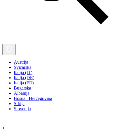
Austrija
Švicarska
Italija (IT)
Italija (DE)
Italija (FR)
Bugarska
Albanija
Bosna i Hercegovina
Srbija
Slovenija
1