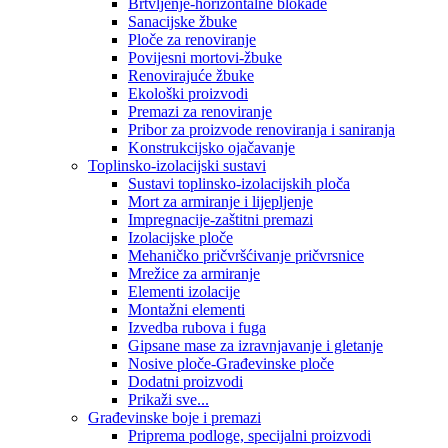
Brtvljenje-horizontalne blokade
Sanacijske žbuke
Ploče za renoviranje
Povijesni mortovi-žbuke
Renovirajuće žbuke
Ekološki proizvodi
Premazi za renoviranje
Pribor za proizvode renoviranja i saniranja
Konstrukcijsko ojačavanje
Toplinsko-izolacijski sustavi
Sustavi toplinsko-izolacijskih ploča
Mort za armiranje i lijepljenje
Impregnacije-zaštitni premazi
Izolacijske ploče
Mehaničko pričvršćivanje pričvrsnice
Mrežice za armiranje
Elementi izolacije
Montažni elementi
Izvedba rubova i fuga
Gipsane mase za izravnjavanje i gletanje
Nosive ploče-Građevinske ploče
Dodatni proizvodi
Prikaži sve...
Građevinske boje i premazi
Priprema podloge, specijalni proizvodi