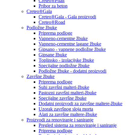
Creteo®Phalt
Pribor za beton
Creteo®Gala
Creteo®Gala - Gala proizvodi
Creteo®Road
Podložne žbuke
Priprema podloge
Vapneno-cementne žbuke
Vapneno-cementne lagane žbuke
Gipsano - vapnene podložne žbuke
Gipsane žbuke
Toplinsko - izolacijske žbuke
Specijalne podložne žbuke
Podložne žbuke - dodatni proizvodi
Završne žbuke
Priprema podloge
Suhi završni malteri-žbuke
Pastozni završni malteri-žbuke
Specijalne završne žbuke
Dodatni proizvodi za završne maltere-žbuke
Uzorak završnog sloja morta
Alati za završne maltere-žbuke
Proizvodi za renoviranje i saniranje
Pregled sistema za renoviranje i saniranje
Priprema podloge