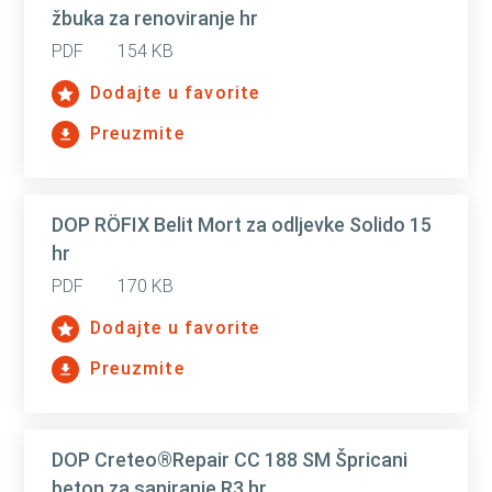
žbuka za renoviranje hr
PDF
154 KB
Dodajte u favorite
Preuzmite
DOP RÖFIX Belit Mort za odljevke Solido 15
hr
PDF
170 KB
Dodajte u favorite
Preuzmite
DOP Creteo®Repair CC 188 SM Špricani
beton za saniranje R3 hr