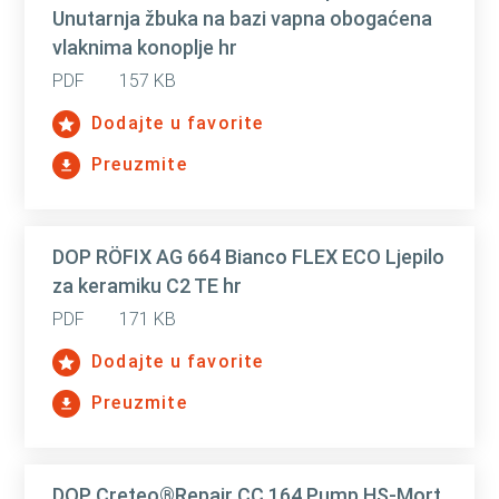
Unutarnja žbuka na bazi vapna obogaćena
vlaknima konoplje hr
PDF
157 KB
Dodajte u favorite
Preuzmite
DOP RÖFIX AG 664 Bianco FLEX ECO Ljepilo
za keramiku C2 TE hr
PDF
171 KB
Dodajte u favorite
Preuzmite
DOP Creteo®Repair CC 164 Pump HS-Mort