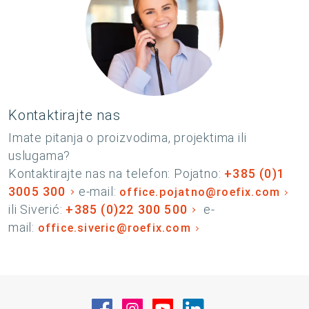
Kontaktirajte nas
Imate pitanja o proizvodima, projektima ili
uslugama?
Kontaktirajte nas na telefon: Pojatno:
+385 (0)1
3005 300
e-mail:
office.pojatno@roefix.com
ili Siverić:
+385 (0)22 300 500
e-
mail:
office.siveric@roefix.com
Posjetite nas na Facebook
Posjetite nas na Instagram
Posjetite nas na YouT
Posjetite nas na 