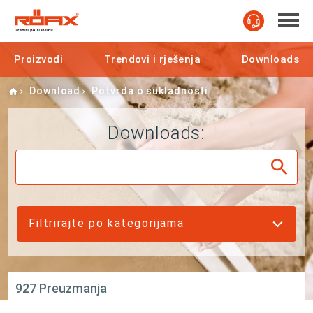
Proizvodi
Trendovi i rješenja
Downloads
Home
Download
Potvrda o sukladnosti
Downloads:
Filtrirajte po kategorijama
927 Preuzmanja