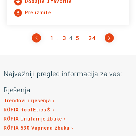
Dodajte u favorite
Preuzmite
1
3
4
5
24
...
...
Najvažniji pregled informacija za vas:
Rješenja
Trendovi i rješenja
RÖFIX RoofEtics®
RÖFIX Unutarnje žbuke
RÖFIX 530 Vapnena žbuka